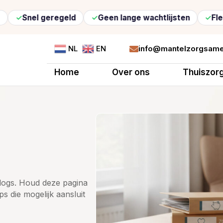
l geregeld
Geen lange wachtlijsten
Flexibele zo
info@mantelzorgsame
NL
EN

Home
Over ons
Thuiszor
 blogs. Houd deze pagina
ps die mogelijk aansluit