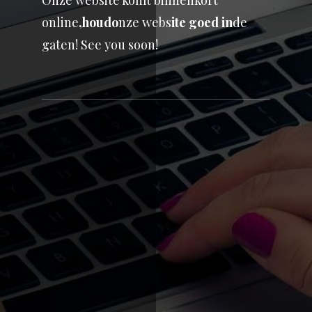
Onze website komt binnenkort
online
,
houd
o
nze webs
it
e goed i
n
de
gaten! See you soon!