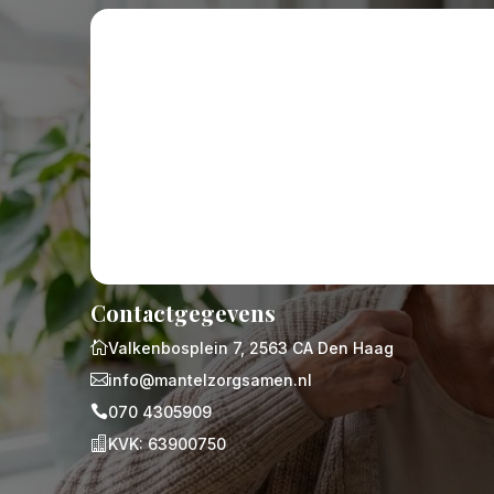
Contactgegevens

Valkenbosplein 7, 2563 CA Den Haag

info@mantelzorgsamen.nl

070 4305909

KVK: 63900750