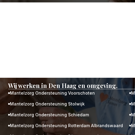
Wij werken in Den Haag en omgeving.
Mantelzorg Ondersteuning Voorschoten
M


Mantelzorg Ondersteuning Stolwijk
M


Mantelzorg Ondersteuning Schiedam
M


Mantelzorg Ondersteuning Rotterdam Albrandswaard
M

