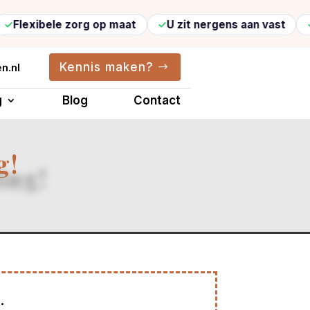
xibele zorg op maat
U zit nergens aan vast
Alti
Kennis maken?
n.nl
g
Blog
Contact
g!
.