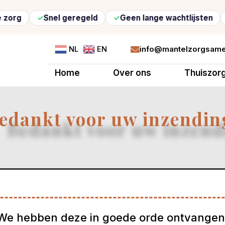
Snel geregeld
Geen lange wachtlijsten
Fle
info@mantelzorgsame
NL
EN

Home
Over ons
Thuiszor
edankt voor uw inzendin
We hebben deze in goede orde ontvangen