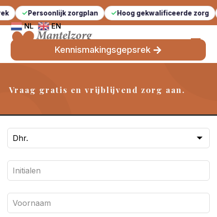
Persoonlijk zorgplan
Hoog gekwalificeerde zorg
NL
EN
Kennismakingsgepsrek
Vraag gratis en vrijblijvend zorg aan.
Leave
this
field
blank