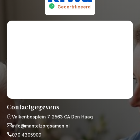
Gecertificeerd
Contactgegevens

Valkenbosplein 7, 2563 CA Den Haag

info@mantelzorgsamen.nl

070 4305909