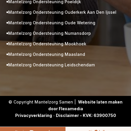
Mantelzorg Ondersteuning Poeldijk

Mantelzorg Ondersteuning Ouderkerk Aan Den Ijssel

Mantelzorg Ondersteuning Oude Wetering

Mantelzorg Ondersteuning Numansdorp

Mantelzorg Ondersteuning Mookhoek

M
Gratis
Mantelzorg Ondersteuning Maasland

kennismaking?
Mantelzorg Ondersteuning Leidschendam

Neem vrijblijvend contact op!
Zorg op maat
Persoonlijke zorgplan
Geen lange wachtlijsten
Altijd vertrouwde gezichten
Hoog gekwalificeerd
© Copyright Mantelzorg Samen |
Website laten maken
door Flexamedia
Kennismakingsgesprek
Privacyverklaring
-
Disclaimer - KVK: 63900750
Contact opnemen