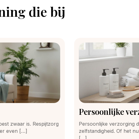
ing die bij
Persoonlijke ve
est zwaar is. Respijtzorg
Persoonlijke verzorging d
eer even […]
zelfstandigheid. Of het n
[…]