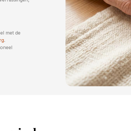
el met de
rg
.
ioneel