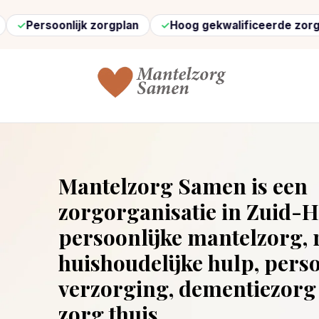
lijk zorgplan
Hoog gekwalificeerde zorg
Snel g
Mantelzorg Samen is een
zorgorganisatie in Zuid-H
persoonlijke mantelzorg, r
huishoudelijke hulp, perso
verzorging, dementiezorg
zorg thuis.