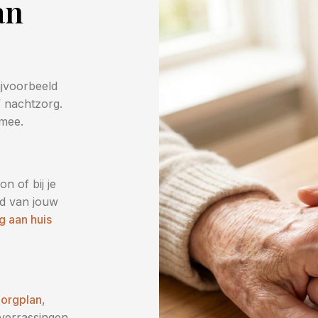
an
ijvoorbeeld
 nachtzorg.
 mee.
n of bij je
eld van jouw
g aan huis
zorgplan
,
verrassingen,