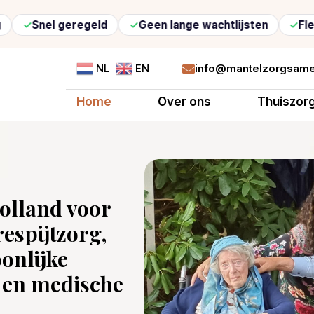
eregeld
Geen lange wachtlijsten
Flexibele zorg
info@mantelzorgsame
NL
EN

Home
Over ons
Thuiszor
olland voor
espijtzorg,
onlijke
 en medische