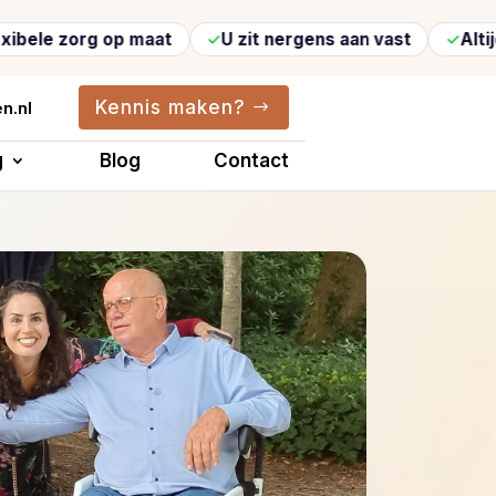
 op maat
U zit nergens aan vast
Altijd vertrouw
Kennis maken?
n.nl
g
Blog
Contact