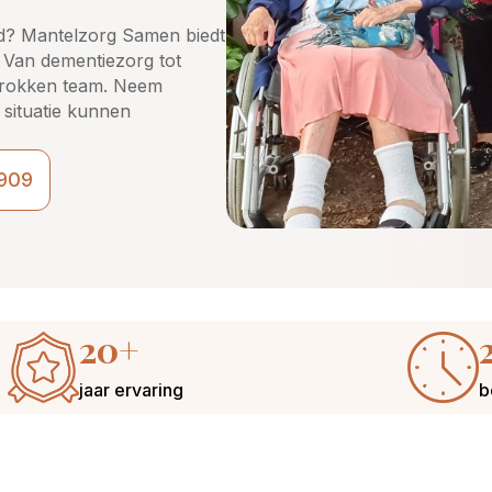
nd? Mantelzorg Samen biedt
. Van dementiezorg tot
etrokken team. Neem
situatie kunnen
909
20+
jaar ervaring
b