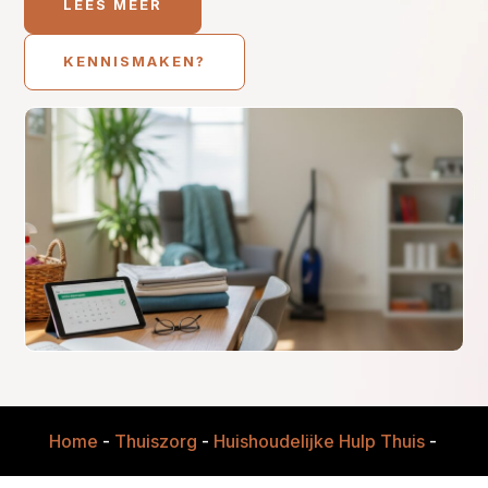
LEES MEER
KENNISMAKEN?
Home
-
Thuiszorg
-
Huishoudelijke Hulp Thuis
-
Huish