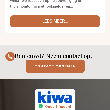
winst. We focussen op huisbeveiliging en
thuismonitoring met rookmelder en...
LEES MEER...
Benieuwd? Neem contact op!

CONTACT OPNEMEN
Gecertificeerd