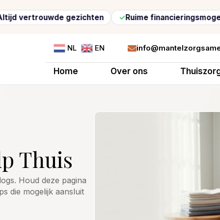
trouwde gezichten
Ruime financieringsmogelijkheden
info@mantelzorgsame
NL
EN

Home
Over ons
Thuiszor
lp Thuis
 blogs. Houd deze pagina
ps die mogelijk aansluit