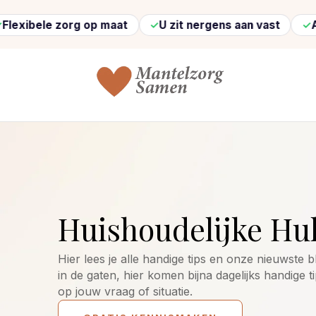
 zorg op maat
U zit nergens aan vast
Altijd ver
Huishoudelijke Hu
Hier lees je alle handige tips en onze nieuwste
in de gaten, hier komen bijna dagelijks handige ti
op jouw vraag of situatie.