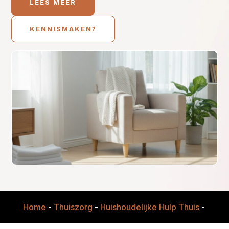
LEES MEER
KENNISMAKEN?
Home
-
Thuiszorg
-
Huishoudelijke Hulp Thuis
-
Betro