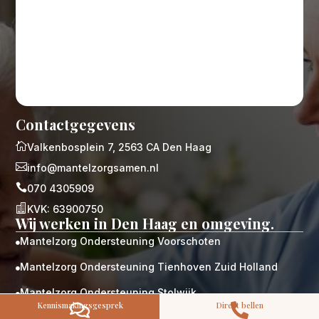
M
Gratis
Contactgegevens
kennismaking?

Valkenbosplein 7, 2563 CA Den Haag
Neem vrijblijvend contact op!
Zorg op maat

info@mantelzorgsamen.nl
Persoonlijke zorgplan

070 4305909
Geen lange wachtlijsten

KVK: 63900750
Altijd vertrouwde gezichten
Wij werken in Den Haag en omgeving.
Hoog gekwalificeerd
Mantelzorg Ondersteuning Voorschoten

Kennismakingsgesprek
Mantelzorg Ondersteuning Tienhoven Zuid Holland
Contact opnemen

Mantelzorg Ondersteuning Stolwijk

Kennismakingsgesprek
Direct bellen


Mantelzorg Ondersteuning Schoonhoven