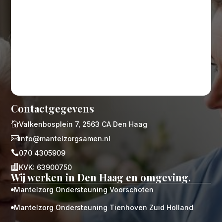
Contactgegevens

Valkenbosplein 7, 2563 CA Den Haag

info@mantelzorgsamen.nl

070 4305909

KVK: 63900750
Wij werken in Den Haag en omgeving.
Mantelzorg Ondersteuning Voorschoten

Mantelzorg Ondersteuning Tienhoven Zuid Holland
