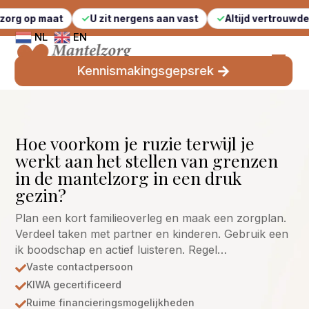
t
U zit nergens aan vast
Altijd vertrouwde gezichten
NL
EN
Kennismakingsgepsrek
Hoe voorkom je ruzie terwijl je
werkt aan het stellen van grenzen
in de mantelzorg in een druk
gezin?
Plan een kort familieoverleg en maak een zorgplan.
Verdeel taken met partner en kinderen. Gebruik een
ik boodschap en actief luisteren. Regel…
Vaste contactpersoon

KIWA gecertificeerd

Ruime financieringsmogelijkheden
