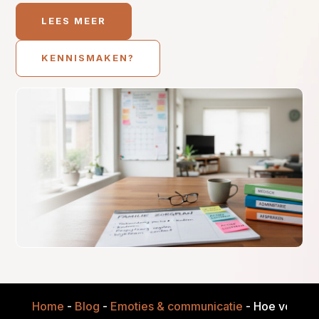
LEES MEER
KENNISMAKEN?
Home
-
Blog
-
Emoties & communicatie
-
Hoe voorkom 