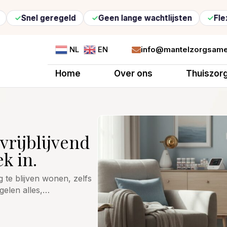
eregeld
Geen lange wachtlijsten
Flexibele zorg
info@mantelzorgsame
NL
EN

Home
Over ons
Thuiszor
vrijblijvend
k in.
g te blijven wonen, zelfs
egelen alles,…