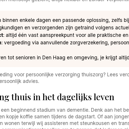
n binnen enkele dagen een passende oplossing, zelfs bij 
gkundigen en verzorgenden zijn getraind volgens actuele
ct
: altijd één vast aanspreekpunt voor alle praktische en
n
: vergoeding via aanvullende zorgverzekering, perso
ren tot senioren in Den Haag en omgeving, je krijgt alti
ding voor persoonlijke verzorging thuiszorg? Lees ver
rsoonlijk advies.
g thuis in het dagelijks leven
een beginnend stadium van dementie. Denk aan het bege
n kopje koffie samen tijdens de dagstart. Of aan jonger
n wonen terwijl wij assisteren met steunkousen en tra