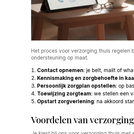
Het proces voor verzorging thuis regelen b
ondersteuning op maat.
Contact opnemen
: je belt, mailt of 
Kennismaking en zorgbehoefte in kaa
Persoonlijk zorgplan opstellen
: op b
Toewijzing zorgteam
: we stellen een 
Opstart zorgverlening
: na akkoord sta
Voordelen van verzorging
Je kiest bij ons voor verzorging thuis met e