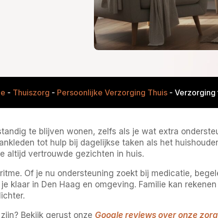
e
-
Thuiszorg
-
Persoonlijke Verzorging Thuis
-
Verzorging 
tandig te blijven wonen, zelfs als je wat extra onderste
nkleden tot hulp bij dagelijkse taken als het huishoude
altijd vertrouwde gezichten in huis.
itme. Of je nu ondersteuning zoekt bij medicatie, bege
oor je klaar in Den Haag en omgeving. Familie kan reken
ichter.
zijn? Bekijk gerust onze
Google reviews over onze zorg