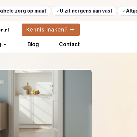
 op maat
U zit nergens aan vast
Altijd vertrouwd
Kennis maken?
n.nl
g
Blog
Contact