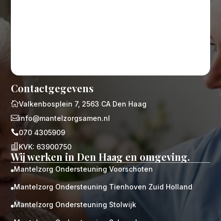
Contactgegevens

Valkenbosplein 7, 2563 CA Den Haag

info@mantelzorgsamen.nl

070 4305909

KVK: 63900750
Wij werken in Den Haag en omgeving.
Mantelzorg Ondersteuning Voorschoten

Mantelzorg Ondersteuning Tienhoven Zuid Holland

Mantelzorg Ondersteuning Stolwijk
