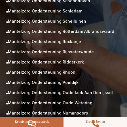
Mantelzorg Ondersteuning Schoonhoven

Mantelzorg Ondersteuning Schiedam

Mantelzorg Ondersteuning Schelluinen

Mantelzorg Ondersteuning Rotterdam Albrandswaard

Mantelzorg Ondersteuning Rockanje

M
Gratis
Mantelzorg Ondersteuning Rijnsaterwoude
kennismaking?

Neem vrijblijvend contact op!
Mantelzorg Ondersteuning Ridderkerk

Zorg op maat
Mantelzorg Ondersteuning Rhoon
Persoonlijke zorgplan

Geen lange wachtlijsten
Mantelzorg Ondersteuning Poeldijk
Altijd vertrouwde gezichten

Hoog gekwalificeerd
Mantelzorg Ondersteuning Ouderkerk Aan Den Ijssel

Kennismakingsgesprek
Mantelzorg Ondersteuning Oude Wetering

Contact opnemen
Mantelzorg Ondersteuning Numansdorp

Kennismakingsgesprek
Direct bellen


Mantelzorg Ondersteuning Mookhoek
