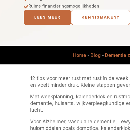
Ruime financieringsmogelijkheden

LEES MEER
KENNISMAKEN?
Home
-
Blog
-
Dementie z
12 tips voor meer rust met rust in de week
en voelt minder druk. Kleine stappen geven
Met weekplanning, kalenderklok en rustmom
dementie, huisarts, wijkverpleegkundige en
lucht.
Voor Alzheimer, vasculaire dementie, Lew
hulpmiddelen zoals domotica, kalenderklo