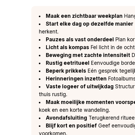
Maak een zichtbaar weekplan
Hang
Start elke dag op dezelfde manier
herkent.
Pauzes als vast onderdeel
Plan kor
Licht als kompas
Fel licht in de och
Beweging met zachte intensiteit
D
Rustig eetritueel
Eenvoudige borden,
Beperk prikkels
Eén gesprek tegelijk
Herinneringen inzetten
Fotoalbums
Vaste logeer of uitwijkdag
Structur
thuis rustig.
Maak moeilijke momenten voorsp
koek en een korte wandeling.
Avondafsluiting
Terugkerend ritueel
Blijf kort en positief
Geef eenvoudige
voorkomen.