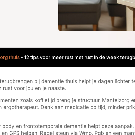
org thuis
-
12 tips voor meer rust met rust in de week terug
 terugbrengen bij dementie thuis helpt je dagen lichter 
 rust voor jou en je naaste.
enten zoals koffietijd breng je structuur. Mantelzorg 
 ergotherapeut. Denk aan medicatie op tijd, minder pri
y body en frontotemporale dementie helpt deze aanpak
k en GPS helpen. Regel steun via Wmo, Pgb en een man