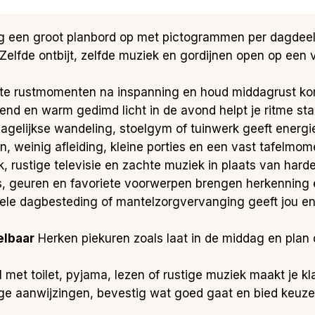
 een groot planbord op met pictogrammen per dagdeel zo
Zelfde ontbijt, zelfde muziek en gordijnen open op een
te rustmomenten na inspanning en houd middagrust kort z
tend en warm gedimd licht in de avond helpt je ritme stab
agelijkse wandeling, stoelgym of tuinwerk geeft energie
 weinig afleiding, kleine porties en een vast tafelmom
, rustige televisie en zachte muziek in plaats van harde
, geuren en favoriete voorwerpen brengen herkenning 
ele dagbesteding of mantelzorgvervanging geeft jou en 
elbaar
Herken piekuren zoals laat in de middag en plan 
 met toilet, pyjama, lezen of rustige muziek maakt je kl
 aanwijzingen, bevestig wat goed gaat en bied keuze u