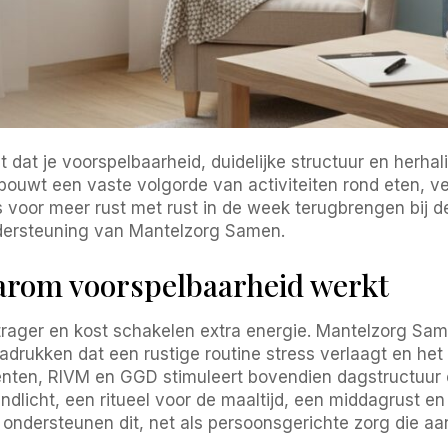
t dat je voorspelbaarheid, duidelijke structuur en herha
bouwt een vaste volgorde van activiteiten rond eten, 
ps voor meer rust met rust in de week terugbrengen bij 
dersteuning van Mantelzorg Samen.
arom voorspelbaarheid werkt
trager en kost schakelen extra energie. Mantelzorg Sa
drukken dat een rustige routine stress verlaagt en het 
ten, RIVM en GGD stimuleert bovendien dagstructuur 
endlicht, een ritueel voor de maaltijd, een middagrust 
 ondersteunen dit, net als persoonsgerichte zorg die aa