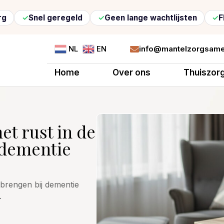
l geregeld
Geen lange wachtlijsten
Flexibele z
info@mantelzorgsame
NL
EN

Home
Over ons
Thuiszor
et rust in de
 dementie
gbrengen bij dementie
…