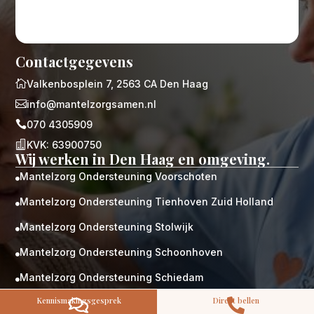
Contactgegevens

Valkenbosplein 7, 2563 CA Den Haag

info@mantelzorgsamen.nl
M
Gratis

070 4305909
kennismaking?

KVK: 63900750
Neem vrijblijvend contact op!
Wij werken in Den Haag en omgeving.
Zorg op maat
Mantelzorg Ondersteuning Voorschoten
Persoonlijke zorgplan

Geen lange wachtlijsten
Mantelzorg Ondersteuning Tienhoven Zuid Holland

Altijd vertrouwde gezichten
Hoog gekwalificeerd
Mantelzorg Ondersteuning Stolwijk

Kennismakingsgesprek
Mantelzorg Ondersteuning Schoonhoven

Contact opnemen
Mantelzorg Ondersteuning Schiedam

Kennismakingsgesprek
Direct bellen


Mantelzorg Ondersteuning Schelluinen
