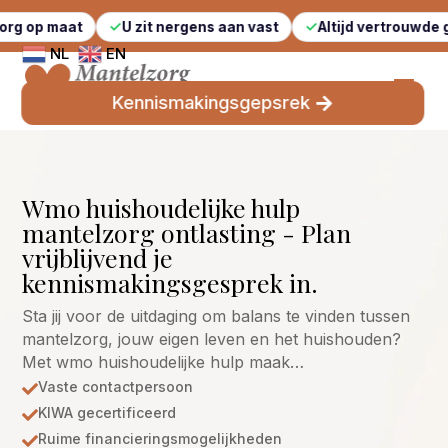
at
U zit nergens aan vast
Altijd vertrouwde gezichten
NL
EN
Kennismakingsgepsrek
Wmo huishoudelijke hulp
mantelzorg ontlasting - Plan
vrijblijvend je
kennismakingsgesprek in.
Sta jij voor de uitdaging om balans te vinden tussen
mantelzorg, jouw eigen leven en het huishouden?
Met wmo huishoudelijke hulp maak…
Vaste contactpersoon

KIWA gecertificeerd

Ruime financieringsmogelijkheden
