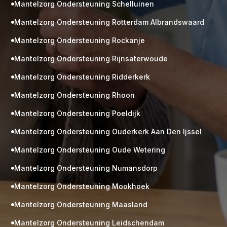
Mantelzorg Ondersteuning Schelluinen

Mantelzorg Ondersteuning Rotterdam Albrandswaard

Mantelzorg Ondersteuning Rockanje

Mantelzorg Ondersteuning Rijnsaterwoude

Mantelzorg Ondersteuning Ridderkerk

Mantelzorg Ondersteuning Rhoon

Mantelzorg Ondersteuning Poeldijk

Mantelzorg Ondersteuning Ouderkerk Aan Den Ijssel

Mantelzorg Ondersteuning Oude Wetering

Mantelzorg Ondersteuning Numansdorp

Mantelzorg Ondersteuning Mookhoek

M
Gratis
Mantelzorg Ondersteuning Maasland

kennismaking?
Mantelzorg Ondersteuning Leidschendam
