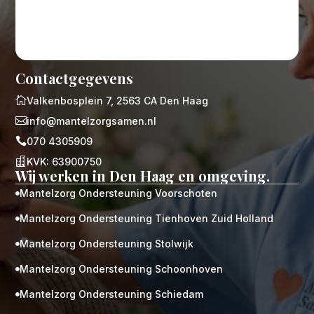
Contactgegevens

Valkenbosplein 7, 2563 CA Den Haag

info@mantelzorgsamen.nl

070 4305909

KVK: 63900750
Wij werken in Den Haag en omgeving.
Mantelzorg Ondersteuning Voorschoten

Mantelzorg Ondersteuning Tienhoven Zuid Holland

Mantelzorg Ondersteuning Stolwijk

Mantelzorg Ondersteuning Schoonhoven

Mantelzorg Ondersteuning Schiedam
