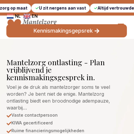
at
U zit nergens aan vast
Altijd vertrouwde gezichten
NL
EN
Kennismakingsgepsrek
Mantelzorg ontlasting - Plan
vrijblijvend je
kennismakingsgesprek in.
Voel je de druk als mantelzorger soms te veel
worden? Je bent niet de enige. Mantelzorg
ontlasting biedt een broodnodige adempauze,
waarbij…
Vaste contactpersoon

KIWA gecertificeerd

Ruime financieringsmogelijkheden
