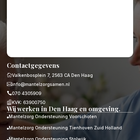
Contactgegevens

Valkenbosplein 7, 2563 CA Den Haag

info@mantelzorgsamen.nl

070 4305909

KVK: 63900750
Wij werken in Den Haag en omgeving.
Mantelzorg Ondersteuning Voorschoten

Mantelzorg Ondersteuning Tienhoven Zuid Holland

Mantelzorg Ondersteuning Stolwijk
