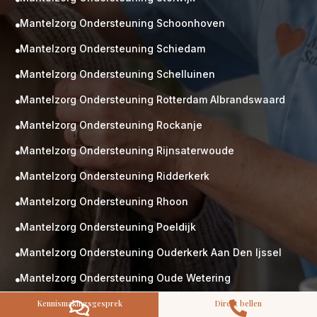
Mantelzorg Ondersteuning Schoonhoven

Mantelzorg Ondersteuning Schiedam

Mantelzorg Ondersteuning Schelluinen

Mantelzorg Ondersteuning Rotterdam Albrandswaard

M
Gratis
Mantelzorg Ondersteuning Rockanje
kennismaking?

Neem vrijblijvend contact op!
Mantelzorg Ondersteuning Rijnsaterwoude

Zorg op maat
Mantelzorg Ondersteuning Ridderkerk
Persoonlijke zorgplan

Geen lange wachtlijsten
Mantelzorg Ondersteuning Rhoon

Altijd vertrouwde gezichten
Hoog gekwalificeerd
Mantelzorg Ondersteuning Poeldijk

Mantelzorg Ondersteuning Ouderkerk Aan Den Ijssel
Kennismakingsgesprek

Contact opnemen
Mantelzorg Ondersteuning Oude Wetering

Mantelzorg Ondersteuning Numansdorp
Kennismakingsgesprek
Direct bellen


