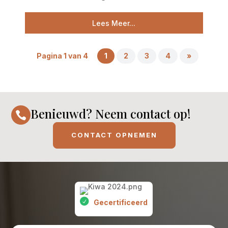
Lees Meer...
Pagina 1 van 4
1
2
3
4
»
Benieuwd? Neem contact op!

CONTACT OPNEMEN
Gecertificeerd