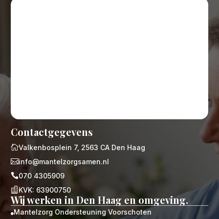
Contactgegevens

Valkenbosplein 7, 2563 CA Den Haag

info@mantelzorgsamen.nl

070 4305909

KVK: 63900750
Wij werken in Den Haag en omgeving.
Mantelzorg Ondersteuning Voorschoten
