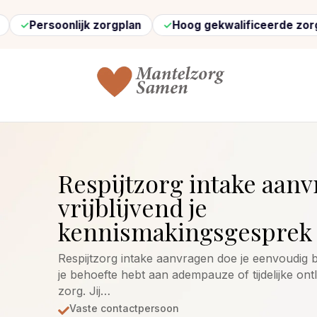
onlijk zorgplan
Hoog gekwalificeerde zorg
Sne
Respijtzorg intake aanv
vrijblijvend je
kennismakingsgesprek 
Respijtzorg intake aanvragen doe je eenvoudig 
je behoefte hebt aan adempauze of tijdelijke ontl
zorg. Jij…
Vaste contactpersoon
