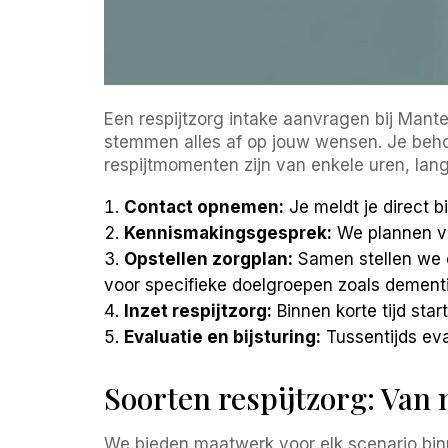
Een respijtzorg intake aanvragen bij Mante
stemmen alles af op jouw wensen. Je behou
respijtmomenten zijn van enkele uren, langd
Contact opnemen:
Je meldt je direct 
Kennismakingsgesprek:
We plannen vr
Opstellen zorgplan:
Samen stellen we e
voor specifieke doelgroepen zoals dementie
Inzet respijtzorg:
Binnen korte tijd sta
Evaluatie en bijsturing:
Tussentijds eval
Soorten respijtzorg: Van 
We bieden maatwerk voor elk scenario binn