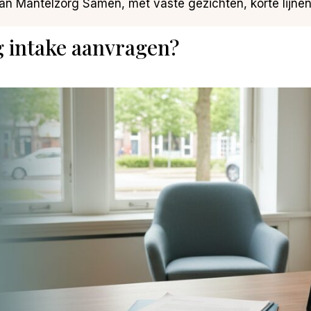
n Mantelzorg Samen, met vaste gezichten, korte lijne
g intake aanvragen?