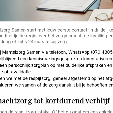
lzorg Samen start met jouw eerste contact. In duidelijk
dt altijd de regie over het zorgmoment, de invulling en
urig of zelfs 24-uurs respijtzorg.
bij Mantelzorg Samen via telefoon, WhatsApp (070 4305
ijblijvend een kennismakingsgesprek en inventariseren 
en persoonlijk zorgplan op met duidelijke afspraken en 
 of revalidatie.
rten we met de respijtzorg, geheel afgestemd op het afge
ueren we samen of de zorg aansluit bij je behoeften en s
nachtzorg tot kortdurend verblijf
en de respijtzorg intake. Of het nu gaat om een enkele