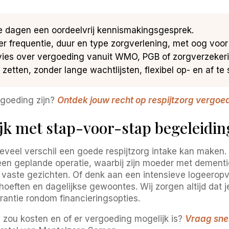
 dagen een oordeelvrij kennismakingsgesprek.
 frequentie, duur en type zorgverlening, met oog voor j
ies over vergoeding vanuit WMO, PGB of zorgverzekerin
zetten, zonder lange wachtlijsten, flexibel op- en af te 
rgoeding zijn?
Ontdek jouw recht op respijtzorg vergoe
ijk met stap-voor-stap begeleidin
eveel verschil een goede respijtzorg intake kan maken.
een geplande operatie, waarbij zijn moeder met dementi
j vaste gezichten. Of denk aan een intensieve logeeropv
oeften en dagelijkse gewoontes. Wij zorgen altijd dat j
arantie rondom financieringsopties.
ou zou kosten en of er vergoeding mogelijk is?
Vraag snel