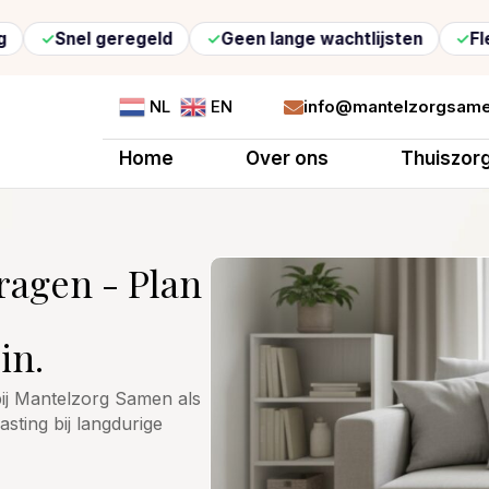
l geregeld
Geen lange wachtlijsten
Flexibele zo
info@mantelzorgsame
NL
EN

Home
Over ons
Thuiszor
ragen - Plan
in.
bij Mantelzorg Samen als
asting bij langdurige