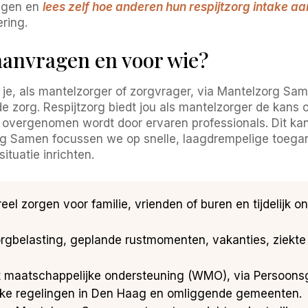
ingen en
lees zelf hoe anderen hun respijtzorg intake a
ring.
 aanvragen en voor wie?
 je, als mantelzorger of zorgvrager, via Mantelzorg S
de zorg. Respijtzorg biedt jou als mantelzorger de kan
 overgenomen wordt door ervaren professionals. Dit kan
org Samen focussen we op snelle, laagdrempelige toega
situatie inrichten.
eel zorgen voor familie, vrienden of buren en tijdelijk 
orgbelasting, geplande rustmomenten, vakanties, ziekte 
 maatschappelijke ondersteuning (WMO), via Persoons
jke regelingen in Den Haag en omliggende gemeenten.