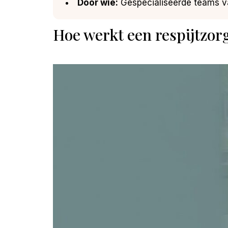
Door wie:
Gespecialiseerde teams va
Hoe werkt een respijtzor