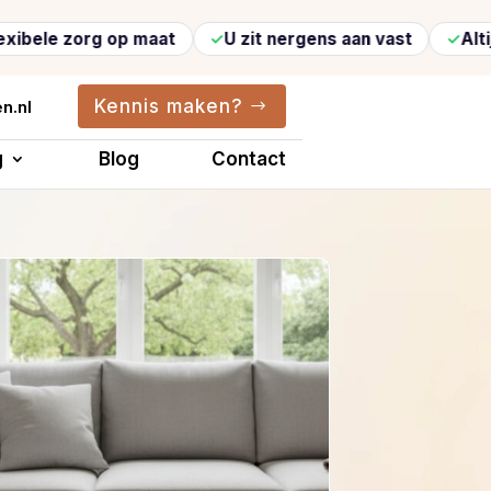
rg op maat
U zit nergens aan vast
Altijd vertro
Kennis maken?
n.nl
g
Blog
Contact