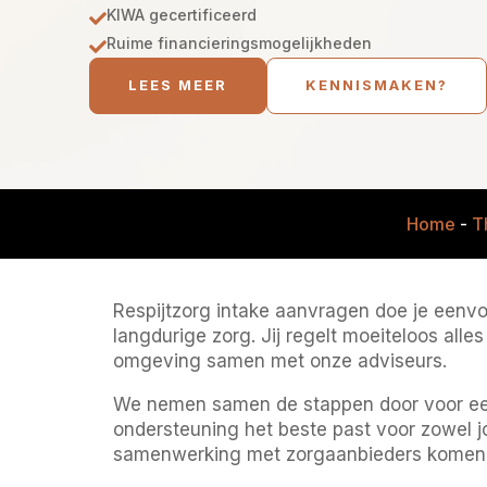
KIWA gecertificeerd

Ruime financieringsmogelijkheden

LEES MEER
KENNISMAKEN?
Home
-
T
Respijtzorg intake aanvragen doe je eenvou
langdurige zorg. Jij regelt moeiteloos al
omgeving samen met onze adviseurs.
We nemen samen de stappen door voor een 
ondersteuning het beste past voor zowel j
samenwerking met zorgaanbieders komen d