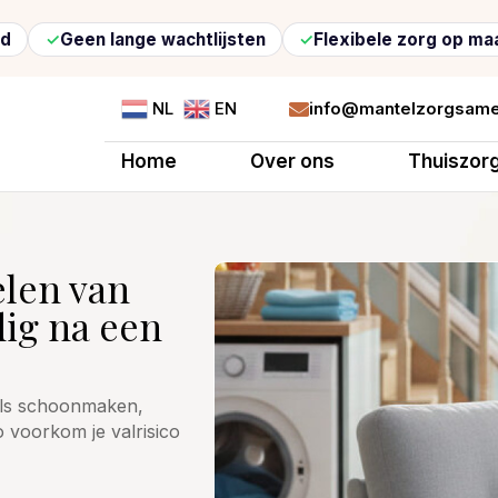
 lange wachtlijsten
Flexibele zorg op maat
U zi
info@mantelzorgsame
NL
EN

Home
Over ons
Thuiszor
elen van
dig na een
oals schoonmaken,
voorkom je valrisico