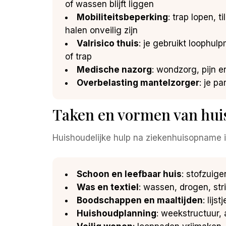
of wassen blijft liggen
Mobiliteitsbeperking
: trap lopen,
halen onveilig zijn
Valrisico thuis
: je gebruikt loophul
of trap
Medische nazorg
: wondzorg, pijn e
Overbelasting mantelzorger
: je p
Taken en vormen van hui
Huishoudelijke hulp na ziekenhuisopname 
Schoon en leefbaar huis
: stofzuige
Was en textiel
: wassen, drogen, st
Boodschappen en maaltijden
: lij
Huishoudplanning
: weekstructuur,