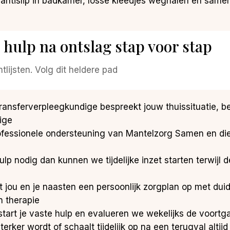
, antislip in badkamer, losse kleedjes weghalen en sam
e hulp na ontslag stap voor stap
lijsten. Volg dit heldere pad
transferverpleegkundige bespreekt jouw thuissituatie, be
ige
professionele ondersteuning van Mantelzorg Samen en di
 hulp nodig dan kunnen we tijdelijke inzet starten terwij
t jou en je naasten een persoonlijk zorgplan op met duid
n therapie
d start je vaste hulp en evalueren we wekelijks de voort
 sterker wordt of schaalt tijdelijk op na een terugval alt