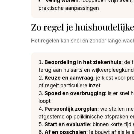
Veilig wonen
: looppaden vrijmaken
praktische aanpassingen
Zo regel je huishoudelijk
Het regelen kan snel en zonder lange wacht
Beoordeling in het ziekenhuis
: de 
terug aan huisarts en wijkverpleegkund
Keuze en aanvraag
: je kiest voor 
of regelt particuliere inzet
Spoed en overbrugging
: is er snel
loopt
Persoonlijk zorgplan
: we stellen me
afgestemd op poliklinische afspraken e
Start en evaluatie
: binnen korte tij
Af en opschalen
: je bouwt af als je