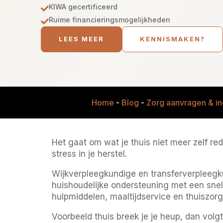
KIWA gecertificeerd

Ruime financieringsmogelijkheden

LEES MEER
KENNISMAKEN?
Home
-
Blog
-
Zorg aanvragen & in
Het gaat om wat je thuis niet meer zelf r
stress in je herstel.
Wijkverpleegkundige en transferverpleegku
huishoudelijke ondersteuning met een snel
hulpmiddelen, maaltijdservice en thuiszorg.
Voorbeeld thuis breek je je heup, dan volg