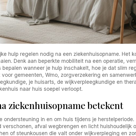
ijke hulp regelen nodig na een ziekenhuisopname. Het ko
aaien. Denk aan beperkte mobiliteit na een operatie, verm
s bepalen wanneer je hulp inschakelt, hoe je dat slim 
ht voor gemeenten, Wmo, zorgverzekering en samenwerk
gkundige, je huisarts, de wijkverpleegkundige en thera
enhuis naar huis soepel verloopt.
 na ziekenhuisopname betekent
he ondersteuning in en om huis tijdens je herstelperiod
verschonen, afval wegbrengen en licht huishoudelijk o
hen of steunkousen die valt onder wijkverpleging en zorg