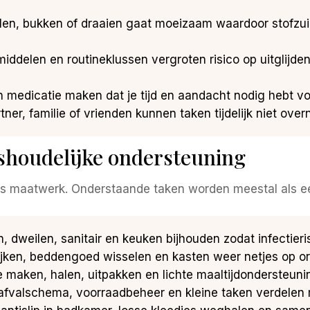
 tillen, bukken of draaien gaat moeizaam waardoor stof
pmiddelen en routineklussen vergroten risico op uitglijd
n medicatie maken dat je tijd en aandacht nodig hebt v
artner, familie of vrienden kunnen taken tijdelijk niet ov
shoudelijke ondersteuning
is maatwerk. Onderstaande taken worden meestal als ee
n, dweilen, sanitair en keuken bijhouden zodat infectier
rijken, beddengoed wisselen en kasten weer netjes op o
stje maken, halen, uitpakken en lichte maaltijdondersteun
 afvalschema, voorraadbeheer en kleine taken verdelen 