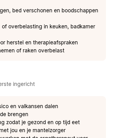
zuigen, bed verschonen en boodschappen
en of overbelasting in keuken, badkamer
oor herstel en therapieafspraken
ernemen of raken overbelast
rste ingericht
isico en valkansen dalen
rde brengen
ing zodat je gezond en op tijd eet
met jou en je mantelzorger