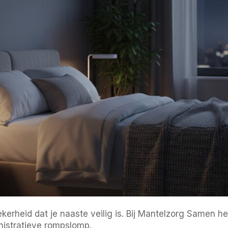
ekerheid dat je naaste veilig is. Bij Mantelzorg Samen
nistratieve rompslomp.