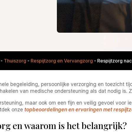
-
Thuiszorg
-
Respijtzorg en Vervangzorg
-
Respijtzorg na
ele begeleiding, persoonlijke verzorging en toezicht tij
chakelen van medische ondersteuning als dat nodig is. Z
steuning, maar ook om een fijn en veilig gevoel voor ie
ntdek onze
topbeoordelingen en ervaringen met respijt
org en waarom is het belangrijk?