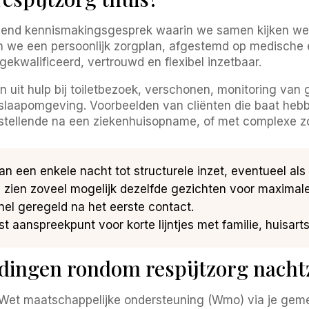
ijvend kennismakingsgesprek waarin we samen kijken wel
 we een persoonlijk zorgplan, afgestemd op medische e
gekwalificeerd, vertrouwd en flexibel inzetbaar.
uit hulp bij toiletbezoek, verschonen, monitoring van 
 slaapomgeving. Voorbeelden van cliënten die baat hebb
erstellende na een ziekenhuisopname, of met complexe z
n een enkele nacht tot structurele inzet, eventueel als 
 zien zoveel mogelijk dezelfde gezichten voor maximale
el geregeld na het eerste contact.
st aanspreekpunt voor korte lijntjes met familie, huisart
ingen rondom respijtzorg nacht
 Wet maatschappelijke ondersteuning (Wmo) via je gem