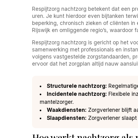
Respijtzorg nachtzorg betekent dat een pro
uren. Je kunt hierdoor even bijtanken terw
beperking, chronisch zieken of cliënten i
Rijswijk en omliggende regio’s, waardoor f
Respijtzorg nachtzorg is gericht op het v
samenwerking met professionals en instant
volgens vastgestelde zorgstandaarden, prot
ervoor dat het zorgplan altijd nauw aanslui
Structurele nachtzorg:
Regelmatige
Incidentele nachtzorg:
Flexibele in
mantelzorger.
Waakdiensten:
Zorgverlener blijft a
Slaapdiensten:
Zorgverlener slaapt i
Hoe werkt nachtzorg als r