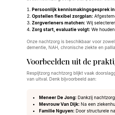
Persoonlijk kennismakingsgesprek in 
Opstellen flexibel zorgplan:
Afgestemd 
Zorgverleners matchen:
Wij selecteren
Zorg start, evaluatie volgt:
We houden k
Onze nachtzorg is beschikbaar voor zowel
dementie, NAH, chronische ziekte en pallia
Voorbeelden uit de prakt
Respijtzorg nachtzorg blijkt vaak doorsla
van uitval. Denk bijvoorbeeld aan:
Meneer De Jong:
Dankzij nachtzorg
Mevrouw Van Dijk:
Na een ziekenhui
Familie Nguyen:
Door structurele n