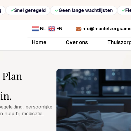
geregeld
Geen lange wachtlijsten
Flexibele zor
info@mantelzorgsame
NL
EN

Home
Over ons
Thuiszor
 Plan
in.
egeleiding, persoonlijke
n hulp bij medicatie,