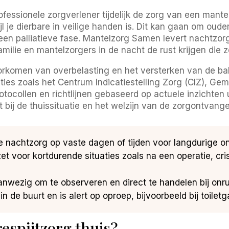
fessionele zorgverlener tijdelijk de zorg van een mante
ijl je dierbare in veilige handen is. Dit kan gaan om o
n een palliatieve fase. Mantelzorg Samen levert nachtz
amilie en mantelzorgers in de nacht de rust krijgen die 
oorkomen van overbelasting en het versterken van de ba
ies zoals het Centrum Indicatiestelling Zorg (CIZ), G
ocollen en richtlijnen gebaseerd op actuele inzichten 
t bij de thuissituatie en het welzijn van de zorgontvange
 nachtzorg op vaste dagen of tijden voor langdurige o
zet voor kortdurende situaties zoals na een operatie, c
anwezig om te observeren en direct te handelen bij onrust
n de buurt en is alert op oproep, bijvoorbeeld bij toilet
espijtzorg thuis?