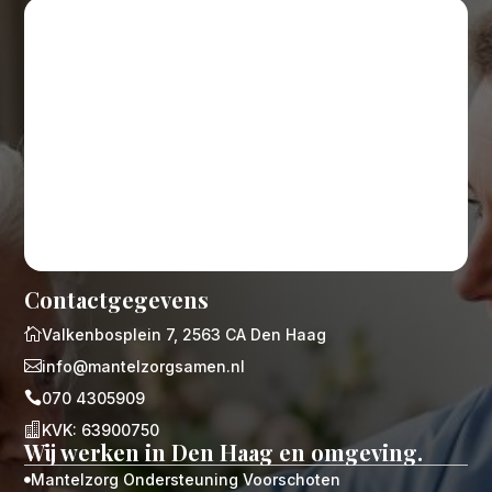
Contactgegevens

Valkenbosplein 7, 2563 CA Den Haag

info@mantelzorgsamen.nl

070 4305909

KVK: 63900750
Wij werken in Den Haag en omgeving.
Mantelzorg Ondersteuning Voorschoten
