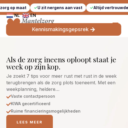
t
U zit nergens aan vast
Altijd vertrouwde gezichten
NL
EN
Kennismakingsgepsrek
Als de zorg ineens oploopt staat je
week op zijn kop.
Je zoekt 7 tips voor meer rust met rust in de week
terugbrengen als de zorg plots toeneemt. Met een
weekplanning, heldere…
Vaste contactpersoon

KIWA gecertificeerd

Ruime financieringsmogelijkheden

LEES MEER