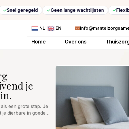
regeld
Geen lange wachtlijsten
Flexibele zorg o
info@mantelzorgsame
NL
EN

Home
Over ons
Thuiszor
rg
jvend je
in.
ls een grote stap. Je
 je dierbare in goede…