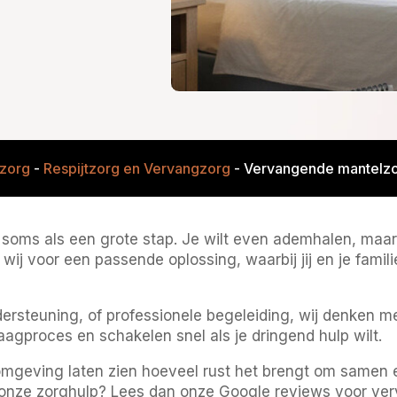
zorg
-
Respijtzorg en Vervangzorg
-
Vervangende mantelzo
oms als een grote stap. Je wilt even ademhalen, maar 
 wij voor een passende oplossing, waarbij jij en je fami
ndersteuning, of professionele begeleiding, wij denken m
agproces en schakelen snel als je dringend hulp wilt.
mgeving laten zien hoeveel rust het brengt om samen 
 onze zorghulp? Lees dan onze Google reviews voor v