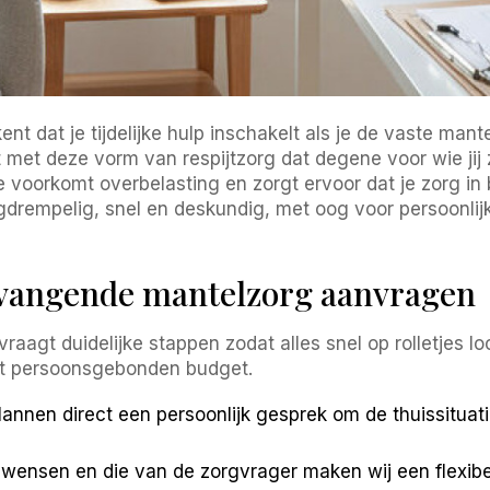
 dat je tijdelijke hulp inschakelt als je de vaste mant
 met deze vorm van respijtzorg dat degene voor wie jij z
n. Je voorkomt overbelasting en zorgt ervoor dat je zorg i
gdrempelig, snel en deskundig, met oog voor persoonlij
ervangende mantelzorg aanvragen
gt duidelijke stappen zodat alles snel op rolletjes loop
et persoonsgebonden budget.
lannen direct een persoonlijk gesprek om de thuissitua
 wensen en die van de zorgvrager maken wij een flexib