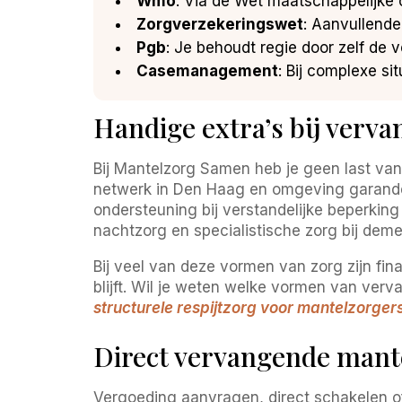
Wmo
: Via de Wet maatschappelijke 
Zorgverzekeringswet
: Aanvullende
Pgb
: Je behoudt regie door zelf de 
Casemanagement
: Bij complexe si
Handige extra’s bij verv
Bij Mantelzorg Samen heb je geen last van w
netwerk in Den Haag en omgeving garandeer
ondersteuning bij verstandelijke beperking 
nachtzorg en specialistische zorg bij dem
Bij veel van deze vormen van zorg zijn fi
blijft. Wil je weten welke vormen van verv
structurele respijtzorg voor mantelzorger
Direct vervangende mant
Vergoeding aanvragen, direct schakelen of