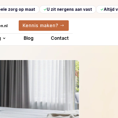
p maat
U zit nergens aan vast
Altijd vertrouwde
Kennis maken?
n.nl
g
Blog
Contact