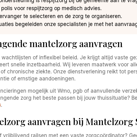
ondersteuning is respijtzorg bij de gemeente aan te vra
 polis voor respijtzorg op medisch advies.
vervanger te selecteren en de zorg te organiseren.
tuaties begeleiden onze specialisten je met het aanvraa
angende mantelzorg aanvragen
achtlijsten of inflexibel beleid. Je krijgt altijd vaste g
t snelle inzetbaarheid. Wij leveren maatwerk voor alle
of chronische ziekte. Onze dienstverlening reikt tot per
entie of ernstige aandoeningen.
nancieringen mogelijk uit Wmo, pgb of aanvullende verze
angende zorg het beste passen bij jouw thuissituatie? B
s
.
elzorg aanvragen bij Mantelzorg
 vrijblijvend railsen met een vaste zorgcoördinator? G