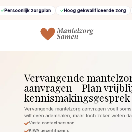
jk zorgplan
Hoog gekwalificeerde zorg
Snel ge
Vervangende mantelzo
aanvragen - Plan vrijbli
kennismakingsgesprek 
Vervangende mantelzorg aanvragen voelt soms a
wilt even ademhalen, maar toch zeker weten dat
Vaste contactpersoon

KIWA gecertificeerd
