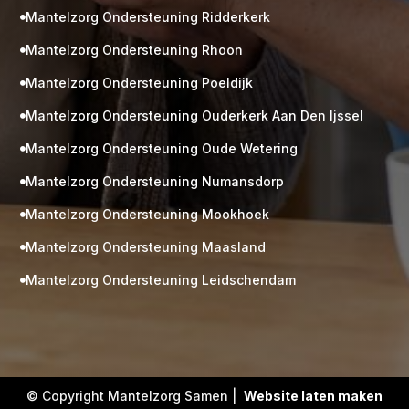
Mantelzorg Ondersteuning Ridderkerk

Mantelzorg Ondersteuning Rhoon

Mantelzorg Ondersteuning Poeldijk

Mantelzorg Ondersteuning Ouderkerk Aan Den Ijssel

Mantelzorg Ondersteuning Oude Wetering

Mantelzorg Ondersteuning Numansdorp

Mantelzorg Ondersteuning Mookhoek

M
Gratis
Mantelzorg Ondersteuning Maasland

kennismaking?
Mantelzorg Ondersteuning Leidschendam

Neem vrijblijvend contact op!
Zorg op maat
Persoonlijke zorgplan
Geen lange wachtlijsten
Altijd vertrouwde gezichten
Hoog gekwalificeerd
© Copyright Mantelzorg Samen |
Website laten maken