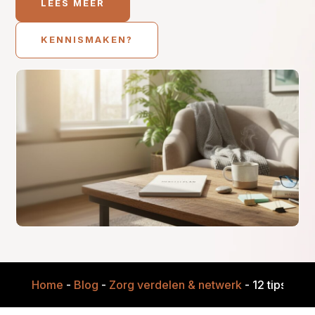
LEES MEER
KENNISMAKEN?
Home
-
Blog
-
Zorg verdelen & netwerk
-
12 tips om h