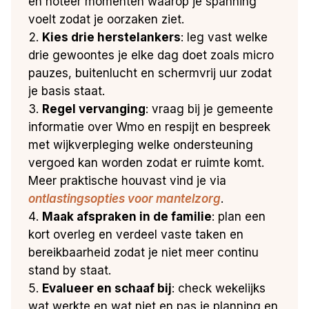
en noteer momenten waarop je spanning
voelt zodat je oorzaken ziet.
Kies drie herstelankers
: leg vast welke
drie gewoontes je elke dag doet zoals micro
pauzes, buitenlucht en schermvrij uur zodat
je basis staat.
Regel vervanging
: vraag bij je gemeente
informatie over Wmo en respijt en bespreek
met wijkverpleging welke ondersteuning
vergoed kan worden zodat er ruimte komt.
Meer praktische houvast vind je via
ontlastingsopties voor mantelzorg
.
Maak afspraken in de familie
: plan een
kort overleg en verdeel vaste taken en
bereikbaarheid zodat je niet meer continu
stand by staat.
Evalueer en schaaf bij
: check wekelijks
wat werkte en wat niet en pas je planning en