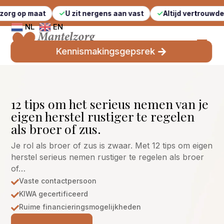
at
U zit nergens aan vast
Altijd vertrouwde gezichten
NL
EN
Kennismakingsgepsrek
12 tips om het serieus nemen van je
eigen herstel rustiger te regelen
als broer of zus.
Je rol als broer of zus is zwaar. Met 12 tips om eigen
herstel serieus nemen rustiger te regelen als broer
of…
Vaste contactpersoon

KIWA gecertificeerd

Ruime financieringsmogelijkheden
