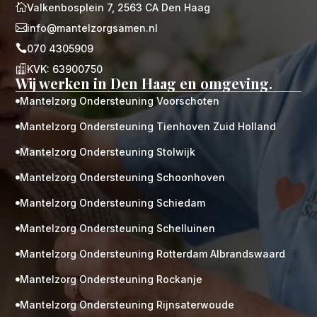

Valkenbosplein 7, 2563 CA Den Haag

info@mantelzorgsamen.nl

070 4305909

KVK: 63900750
Wij werken in Den Haag en omgeving.
Mantelzorg Ondersteuning Voorschoten

Mantelzorg Ondersteuning Tienhoven Zuid Holland

Mantelzorg Ondersteuning Stolwijk

Mantelzorg Ondersteuning Schoonhoven

Mantelzorg Ondersteuning Schiedam

Mantelzorg Ondersteuning Schelluinen

Mantelzorg Ondersteuning Rotterdam Albrandswaard

Mantelzorg Ondersteuning Rockanje

Mantelzorg Ondersteuning Rijnsaterwoude
