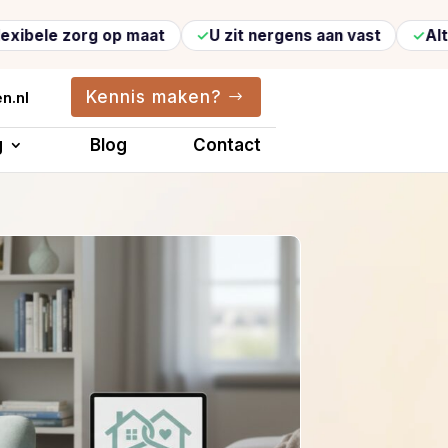
rg op maat
U zit nergens aan vast
Altijd vertro
Kennis maken?
n.nl
g
Blog
Contact