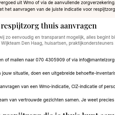
ergoed uit Wmo of via de aanvullende zorgverzekering. P
t het aanvragen van de juiste indicatie voor respijtzorg
 respijtzorg thuis aanvragen
j zo eenvoudig en transparant mogelijk, alles begint bij 
jkteam Den Haag, huisartsen, praktijkondersteuners en
n of mailen naar 070 4305909 of via info@mantelzorgsame
 jouw situatie, doen een uitgebreide behoefte-inventa
 aanvragen van een Wmo-indicatie, CIZ-indicatie of pe
team van vertrouwde gezichten samen. Je weet precies w