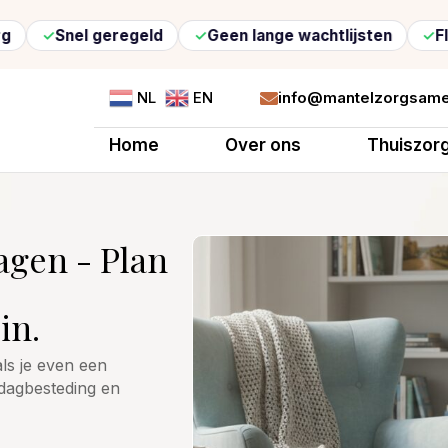
l geregeld
Geen lange wachtlijsten
Flexibele zo
info@mantelzorgsame
NL
EN

Home
Over ons
Thuiszor
agen - Plan
in.
als je even een
dagbesteding en