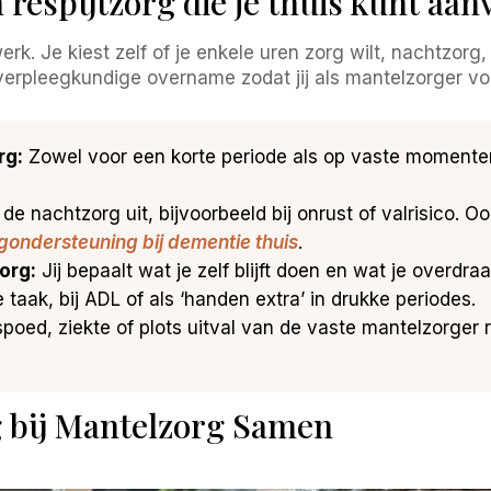
respijtzorg die je thuis kunt aa
k. Je kiest zelf of je enkele uren zorg wilt, nachtzorg, k
 verpleegkundige overname zodat jij als mantelzorger vo
rg:
Zowel voor een korte periode als op vaste momenten,
e nachtzorg uit, bijvoorbeeld bij onrust of valrisico. Ook
ondersteuning bij dementie thuis
.
org:
Jij bepaalt wat je zelf blijft doen en wat je overdr
 taak, bij ADL of als ‘handen extra’ in drukke periodes.
spoed, ziekte of plots uitval van de vaste mantelzorger 
g bij Mantelzorg Samen