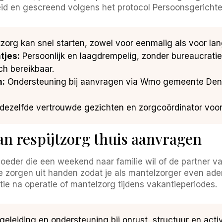
eid en gescreend volgens het protocol Persoonsgerichte
zorg kan snel starten, zowel voor eenmalig als voor la
tjes:
Persoonlijk en laagdrempelig, zonder bureaucratie.
sch bereikbaar.
n:
Ondersteuning bij aanvragen via Wmo gemeente Den
 dezelfde vertrouwde gezichten en zorgcoördinator voor o
an respijtzorg thuis aanvragen
moeder die een weekend naar familie wil of de partner v
le zorgen uit handen zodat je als mantelzorger even ade
atie na operatie of mantelzorg tijdens vakantieperiodes.
eleiding en ondersteuning bij onrust, structuur en acti