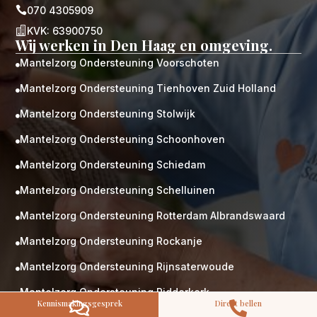

070 4305909

KVK: 63900750
Wij werken in Den Haag en omgeving.
Mantelzorg Ondersteuning Voorschoten

Mantelzorg Ondersteuning Tienhoven Zuid Holland

M
Gratis
Mantelzorg Ondersteuning Stolwijk

kennismaking?
Mantelzorg Ondersteuning Schoonhoven

Neem vrijblijvend contact op!
Mantelzorg Ondersteuning Schiedam
Zorg op maat

Persoonlijke zorgplan
Mantelzorg Ondersteuning Schelluinen
Geen lange wachtlijsten

Altijd vertrouwde gezichten
Mantelzorg Ondersteuning Rotterdam Albrandswaard

Hoog gekwalificeerd
Mantelzorg Ondersteuning Rockanje

Kennismakingsgesprek
Mantelzorg Ondersteuning Rijnsaterwoude
Contact opnemen

Mantelzorg Ondersteuning Ridderkerk

Kennismakingsgesprek
Direct bellen

