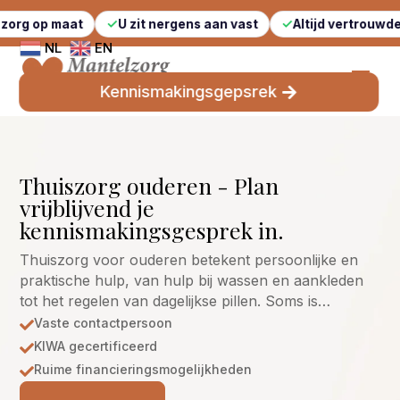
aat
U zit nergens aan vast
Altijd vertrouwde gezichten
NL
EN
Kennismakingsgepsrek
Thuiszorg ouderen - Plan
vrijblijvend je
kennismakingsgesprek in.
Thuiszorg voor ouderen betekent persoonlijke en
praktische hulp, van hulp bij wassen en aankleden
tot het regelen van dagelijkse pillen. Soms is…
Vaste contactpersoon

KIWA gecertificeerd

Ruime financieringsmogelijkheden
