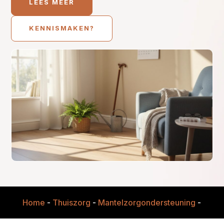
LEES MEER
KENNISMAKEN?
Home
-
Thuiszorg
-
Mantelzorgondersteuning
-
Thui