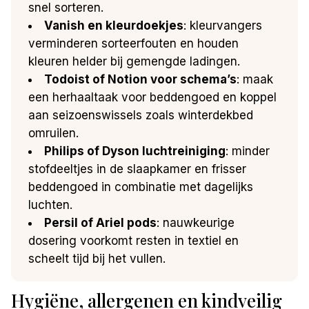
snel sorteren.
Vanish en kleurdoekjes
: kleurvangers
verminderen sorteerfouten en houden
kleuren helder bij gemengde ladingen.
Todoist of Notion voor schema’s
: maak
een herhaaltaak voor beddengoed en koppel
aan seizoenswissels zoals winterdekbed
omruilen.
Philips of Dyson luchtreiniging
: minder
stofdeeltjes in de slaapkamer en frisser
beddengoed in combinatie met dagelijks
luchten.
Persil of Ariel pods
: nauwkeurige
dosering voorkomt resten in textiel en
scheelt tijd bij het vullen.
Hygiëne, allergenen en kindveilig