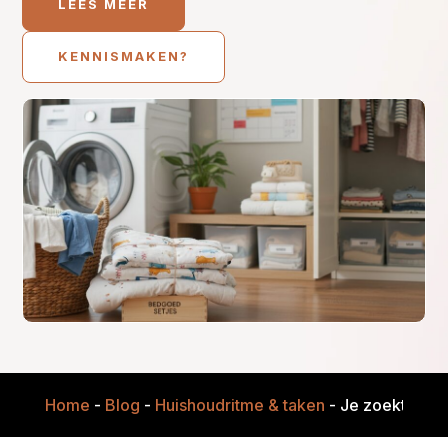
LEES MEER
KENNISMAKEN?
Home
-
Blog
-
Huishoudritme & taken
-
Je zoekt 11 t