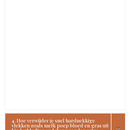
4. Hoe verwijder je snel hardnekkige
vlekken zoals melk poep bloed en gras uit