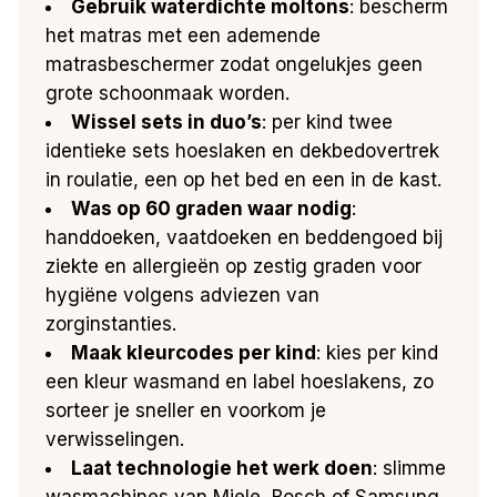
Gebruik waterdichte moltons
: bescherm
het matras met een ademende
matrasbeschermer zodat ongelukjes geen
grote schoonmaak worden.
Wissel sets in duo’s
: per kind twee
identieke sets hoeslaken en dekbedovertrek
in roulatie, een op het bed en een in de kast.
Was op 60 graden waar nodig
:
handdoeken, vaatdoeken en beddengoed bij
ziekte en allergieën op zestig graden voor
hygiëne volgens adviezen van
zorginstanties.
Maak kleurcodes per kind
: kies per kind
een kleur wasmand en label hoeslakens, zo
sorteer je sneller en voorkom je
verwisselingen.
Laat technologie het werk doen
: slimme
wasmachines van Miele, Bosch of Samsung