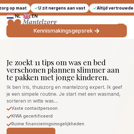
t
U zit nergens aan vast
Altijd vertrouwde gezichten
NL
EN
Kennismakingsgepsrek
Je zoekt 11 tips om was en bed
verschonen plannen slimmer aan
te pakken met jonge kinderen.
Ik ben Iris, thuiszorg en mantelzorg expert. Ik geef
je een simpele routine. Je start met een wasmand,
sorteren in witte was…
Vaste contactpersoon

KIWA gecertificeerd

Ruime financieringsmogelijkheden
