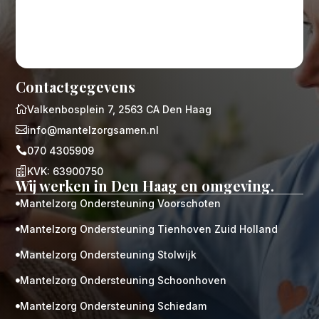
Contactgegevens

Valkenbosplein 7, 2563 CA Den Haag

info@mantelzorgsamen.nl

070 4305909

KVK: 63900750
Wij werken in Den Haag en omgeving.
Mantelzorg Ondersteuning Voorschoten

Mantelzorg Ondersteuning Tienhoven Zuid Holland

Mantelzorg Ondersteuning Stolwijk

Mantelzorg Ondersteuning Schoonhoven

Mantelzorg Ondersteuning Schiedam
