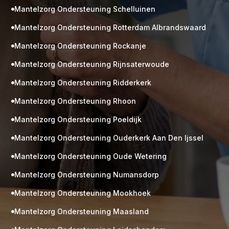
Mantelzorg Ondersteuning Schelluinen

Mantelzorg Ondersteuning Rotterdam Albrandswaard

Mantelzorg Ondersteuning Rockanje

Mantelzorg Ondersteuning Rijnsaterwoude

Mantelzorg Ondersteuning Ridderkerk

Mantelzorg Ondersteuning Rhoon

Mantelzorg Ondersteuning Poeldijk

Mantelzorg Ondersteuning Ouderkerk Aan Den Ijssel

Mantelzorg Ondersteuning Oude Wetering

Mantelzorg Ondersteuning Numansdorp

Mantelzorg Ondersteuning Mookhoek

M
Gratis
Mantelzorg Ondersteuning Maasland

kennismaking?