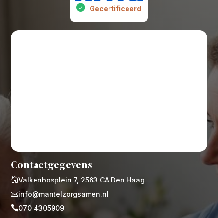
Gecertificeerd
Contactgegevens

Valkenbosplein 7, 2563 CA Den Haag

info@mantelzorgsamen.nl

070 4305909