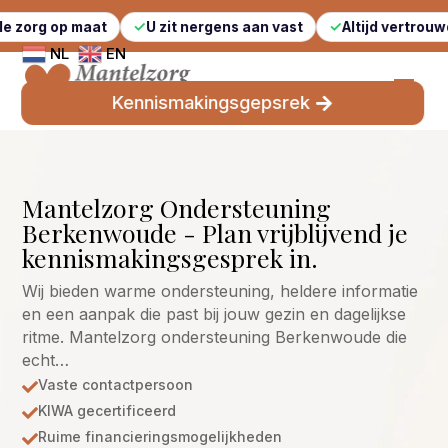
 maat
U zit nergens aan vast
Altijd vertrouwde gezicht
NL
EN
Kennismakingsgepsrek
Mantelzorg Ondersteuning
Berkenwoude - Plan vrijblijvend je
kennismakingsgesprek in.
Wij bieden warme ondersteuning, heldere informatie
en een aanpak die past bij jouw gezin en dagelijkse
ritme. Mantelzorg ondersteuning Berkenwoude die
echt…
Vaste contactpersoon

KIWA gecertificeerd

Ruime financieringsmogelijkheden
