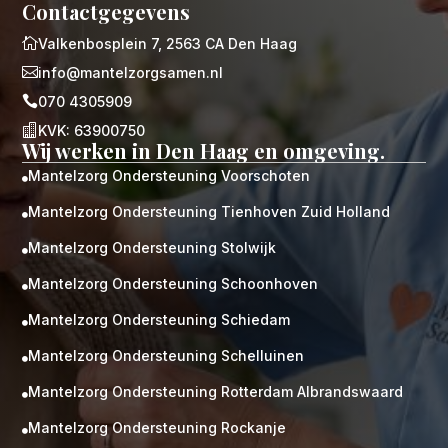
Contactgegevens

Valkenbosplein 7, 2563 CA Den Haag

info@mantelzorgsamen.nl

070 4305909

KVK: 63900750
Wij werken in Den Haag en omgeving.
Mantelzorg Ondersteuning Voorschoten

Mantelzorg Ondersteuning Tienhoven Zuid Holland

Mantelzorg Ondersteuning Stolwijk

Mantelzorg Ondersteuning Schoonhoven

Mantelzorg Ondersteuning Schiedam

Mantelzorg Ondersteuning Schelluinen

Mantelzorg Ondersteuning Rotterdam Albrandswaard

Mantelzorg Ondersteuning Rockanje
