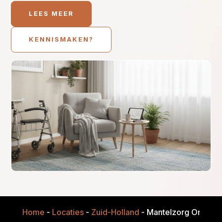
LEES MEER
KENNISMAKEN?
Home
-
Locaties
-
Zuid-Holland
-
Mantelzorg Onders