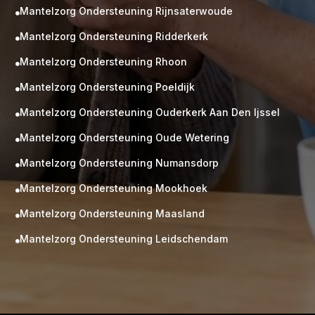
Mantelzorg Ondersteuning Rijnsaterwoude

Mantelzorg Ondersteuning Ridderkerk

Mantelzorg Ondersteuning Rhoon

Mantelzorg Ondersteuning Poeldijk

Mantelzorg Ondersteuning Ouderkerk Aan Den Ijssel

Mantelzorg Ondersteuning Oude Wetering

Mantelzorg Ondersteuning Numansdorp

Mantelzorg Ondersteuning Mookhoek

M
Gratis
Mantelzorg Ondersteuning Maasland

kennismaking?
Mantelzorg Ondersteuning Leidschendam

Neem vrijblijvend contact op!
Zorg op maat
Persoonlijke zorgplan
Geen lange wachtlijsten
Altijd vertrouwde gezichten