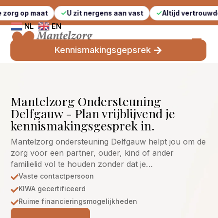
maat
U zit nergens aan vast
Altijd vertrouwde gezichte
NL
EN
Kennismakingsgepsrek
Mantelzorg Ondersteuning
Delfgauw - Plan vrijblijvend je
kennismakingsgesprek in.
Mantelzorg ondersteuning Delfgauw helpt jou om de
zorg voor een partner, ouder, kind of ander
familielid vol te houden zonder dat je…
Vaste contactpersoon

KIWA gecertificeerd

Ruime financieringsmogelijkheden
