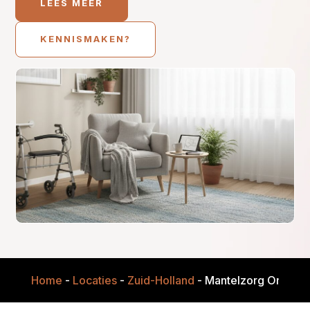
LEES MEER
KENNISMAKEN?
Home
-
Locaties
-
Zuid-Holland
-
Mantelzorg Onderst