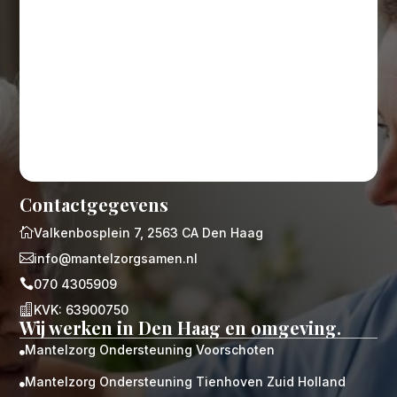
Contactgegevens

Valkenbosplein 7, 2563 CA Den Haag

info@mantelzorgsamen.nl

070 4305909

KVK: 63900750
Wij werken in Den Haag en omgeving.
Mantelzorg Ondersteuning Voorschoten

Mantelzorg Ondersteuning Tienhoven Zuid Holland
