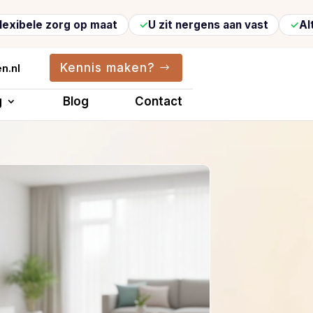
e zorg op maat
U zit nergens aan vast
Altijd ve
Kennis maken?
n.nl
g
Blog
Contact