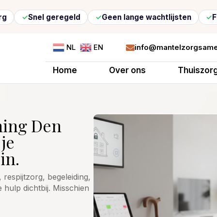
Snel geregeld
Geen lange wachtlijsten
Flexibel
info@mantelzorgsame
NL
EN

Home
Over ons
Thuiszor
ning Den
 je
in.
respijtzorg, begeleiding,
ulp dichtbij. Misschien