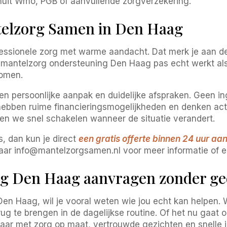
vanuit Wmo, PGB of aanvullende zorgverzekering.
telzorg Samen in Den Haag
essionele zorg met warme aandacht. Dat merk je aan 
mantelzorg ondersteuning Den Haag pas echt werkt als j
komen.
een persoonlijke aanpak en duidelijke afspraken. Geen i
 hebben ruime financieringsmogelijkheden en denken ac
nen we snel schakelen wanneer de situatie verandert.
s, dan kun je direct
een gratis offerte binnen 24 uur a
r info@mantelzorgsamen.nl voor meer informatie of ee
ng Den Haag aanvragen zonder g
Den Haag, wil je vooral weten wie jou echt kan helpen. W
ug te brengen in de dagelijkse routine. Of het nu gaat o
klaar met zorg op maat, vertrouwde gezichten en snelle 