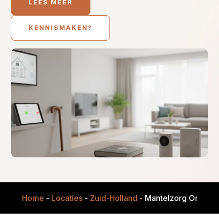
LEES MEER
KENNISMAKEN?
Home
-
Locaties
-
Zuid-Holland
-
Mantelzorg Onderst