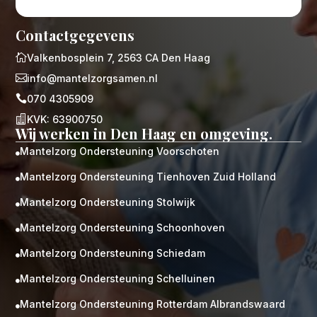
Contactgegevens

Valkenbosplein 7, 2563 CA Den Haag

info@mantelzorgsamen.nl

070 4305909

KVK: 63900750
Wij werken in Den Haag en omgeving.
Mantelzorg Ondersteuning Voorschoten

Mantelzorg Ondersteuning Tienhoven Zuid Holland

Mantelzorg Ondersteuning Stolwijk

Mantelzorg Ondersteuning Schoonhoven

Mantelzorg Ondersteuning Schiedam

Mantelzorg Ondersteuning Schelluinen

Mantelzorg Ondersteuning Rotterdam Albrandswaard
