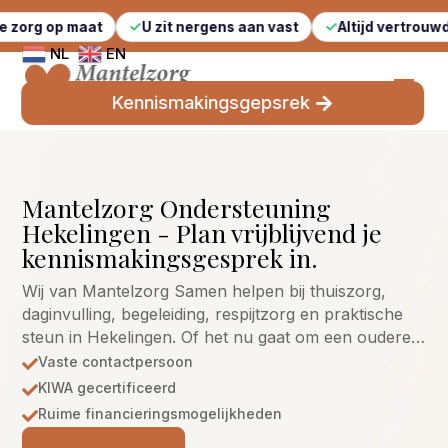
maat
U zit nergens aan vast
Altijd vertrouwde gezicht
NL
EN
Kennismakingsgepsrek
Mantelzorg Ondersteuning
Hekelingen - Plan vrijblijvend je
kennismakingsgesprek in.
Wij van Mantelzorg Samen helpen bij thuiszorg,
daginvulling, begeleiding, respijtzorg en praktische
steun in Hekelingen. Of het nu gaat om een oudere…
Vaste contactpersoon

KIWA gecertificeerd

Ruime financieringsmogelijkheden
