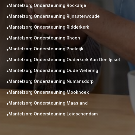
Mantelzorg Ondersteuning Rockanje

Mantelzorg Ondersteuning Rijnsaterwoude

Mantelzorg Ondersteuning Ridderkerk

Mantelzorg Ondersteuning Rhoon

Mantelzorg Ondersteuning Poeldijk

Mantelzorg Ondersteuning Ouderkerk Aan Den Ijssel

Mantelzorg Ondersteuning Oude Wetering

Mantelzorg Ondersteuning Numansdorp

Mantelzorg Ondersteuning Mookhoek

M
Gratis
Mantelzorg Ondersteuning Maasland

kennismaking?
Mantelzorg Ondersteuning Leidschendam

Neem vrijblijvend contact op!
Zorg op maat
Persoonlijke zorgplan