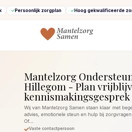
ersoonlijk zorgplan
Hoog gekwalificeerde zorg
Mantelzorg Ondersteu
Hillegom - Plan vrijblij
kennismakingsgesprek 
Wij van Mantelzorg Samen staan klaar met begele
advies, emotionele steun en hulp bij zorgvragen 
Of…
Vaste contactpersoon
