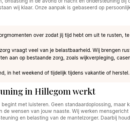
, ontlasting in de avond of nacht en ondersteuning bij c
e staan wij klaar. Onze aanpak is gebaseerd op persoonli
gmomenten over zodat jij tijd hebt om uit te rusten, te
org vraagt veel van je belastbaarheid. Wij brengen rust, 
ten aan op bestaande zorg, zoals wijkverpleging, ca
, in het weekend of tijdelijk tijdens vakantie of herstel.
uning in Hillegom werkt
egint met luisteren. Geen standaardoplossing, maar kij
en de wensen van jouw naaste. Wij werken mensgericht
teuning en belasting van de mantelzorger. Daarbij houd