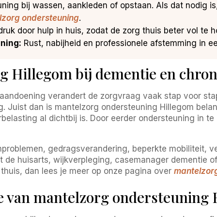
ing bij wassen, aankleden of opstaan. Als dat nodig is
elzorg ondersteuning
.
ruk door hulp in huis, zodat de zorg thuis beter vol te ho
uning:
Rust, nabijheid en professionele afstemming in ee
 Hillegom bij dementie en chron
aandoening verandert de zorgvraag vaak stap voor stap. 
rg. Juist dan is mantelzorg ondersteuning Hillegom belan
asting al dichtbij is. Door eerder ondersteuning in te ze
problemen, gedragsverandering, beperkte mobiliteit, v
met de huisarts, wijkverpleging, casemanager dementie of
 thuis, dan lees je meer op onze pagina over
mantelzorg
ie van mantelzorg ondersteuning 