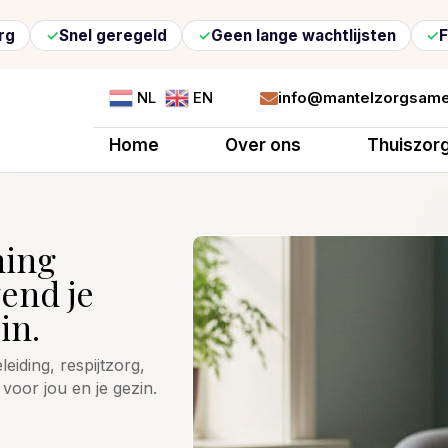
Snel geregeld
Geen lange wachtlijsten
Flexibel
info@mantelzorgsame
NL
EN

Home
Over ons
Thuiszor
ning
vend je
in.
iding, respijtzorg,
voor jou en je gezin.