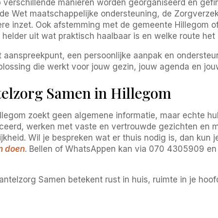
verschillende manieren worden georganiseerd en gefinan
 de Wet maatschappelijke ondersteuning, de Zorgverzek
re inzet. Ook afstemming met de gemeente Hillegom of 
 helder uit wat praktisch haalbaar is en welke route het
ast aanspreekpunt, een persoonlijke aanpak en ondersteun
plossing die werkt voor jouw gezin, jouw agenda en jou
elzorg Samen in Hillegom
legom zoekt geen algemene informatie, maar echte hulp
ficeerd, werken met vaste en vertrouwde gezichten en ma
jkheid. Wil je bespreken wat er thuis nodig is, dan kun j
m doen
. Bellen of WhatsAppen kan via 070 4305909 en
telzorg Samen betekent rust in huis, ruimte in je hoofd