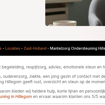
e
-
Locaties
-
Zuid-Holland
-
Mantelzorg Ondersteuning Hil
egeleiding, respijtzorg, advies, emotionele steun en hu
e, ouderenzorg, ziekte, een jong gezin of contact met
ng Hillegom geeft rust, overzicht en steun op de momente
aarom bieden wij heldere hulp, korte lijnen en persoonli
ning in Hillegom
en ervaar waarom klanten ons 5/5 wa