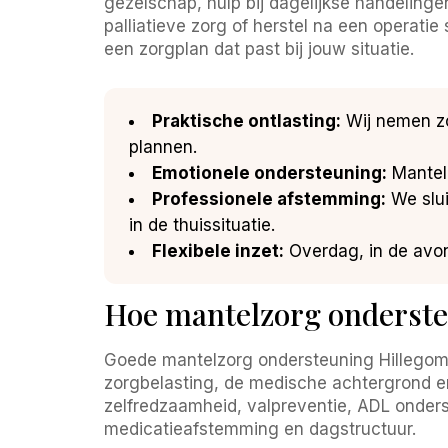
gezelschap, hulp bij dagelijkse handelingen
palliatieve zorg of herstel na een operati
een zorgplan dat past bij jouw situatie.
Praktische ontlasting:
Wij nemen zor
plannen.
Emotionele ondersteuning:
Mantelz
Professionele afstemming:
We slui
in de thuissituatie.
Flexibele inzet:
Overdag, in de avond
Hoe mantelzorg onderste
Goede mantelzorg ondersteuning Hillegom b
zorgbelasting, de medische achtergrond 
zelfredzaamheid, valpreventie, ADL onders
medicatieafstemming en dagstructuur.