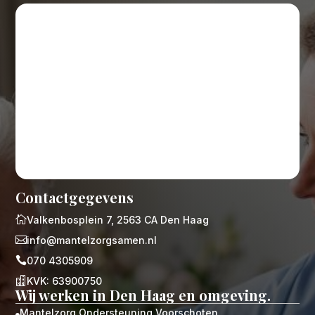
Contactgegevens

Valkenbosplein 7, 2563 CA Den Haag

info@mantelzorgsamen.nl

070 4305909

KVK: 63900750
Wij werken in Den Haag en omgeving.
Mantelzorg Ondersteuning Voorschoten
