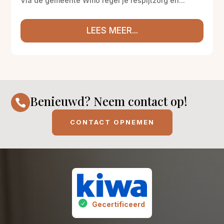
Via de gemeente Wmo regel je respijtzorg en...
LEES MEER...
Benieuwd? Neem contact op!

CONTACT OPNEMEN
Gecertificeerd