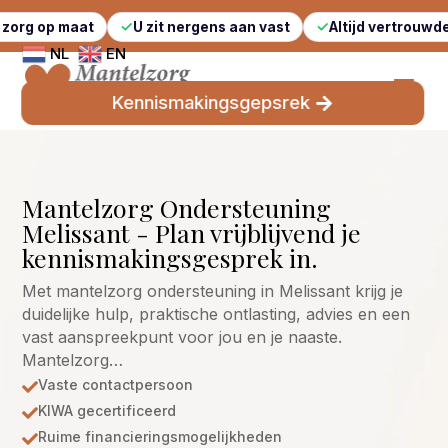
aat
U zit nergens aan vast
Altijd vertrouwde gezichten
NL
EN
Kennismakingsgepsrek
Mantelzorg Ondersteuning
Melissant - Plan vrijblijvend je
kennismakingsgesprek in.
Met mantelzorg ondersteuning in Melissant krijg je
duidelijke hulp, praktische ontlasting, advies en een
vast aanspreekpunt voor jou en je naaste.
Mantelzorg…
Vaste contactpersoon

KIWA gecertificeerd

Ruime financieringsmogelijkheden
