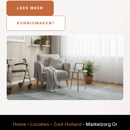
LEES MEER
KENNISMAKEN?
Home
-
Locaties
-
Zuid-Holland
-
Mantelzorg Onderst