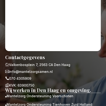
Contactgegevens

Valkenbosplein 7, 2563 CA Den Haag

info@mantelzorgsamen.nl

070 4305909

KVK: 63900750
Wij werken in Den Haag en omgeving.
Mantelzorg Ondersteuning Voorschoten

Mantelzorg Ondersteuning Tienhoven Zuid Holland
