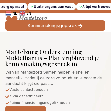
aat
U zit nergens aan vast
Altijd vertrouwde gezichten
NL
EN
Kennismakingsgepsrek
Mantelzorg Ondersteuning
Middelharnis - Plan vrijblijvend je
kennismakingsgesprek in.
Wij van Mantelzorg Samen helpen je snel en
menselijk, zodat jij de zorg volhoudt en je naaste de
aandacht krijgt die past.…
Vaste contactpersoon

KIWA gecertificeerd

Ruime financieringsmogelijkheden
