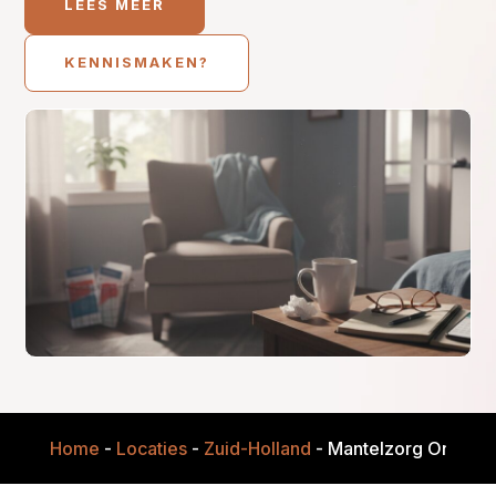
LEES MEER
KENNISMAKEN?
Home
-
Locaties
-
Zuid-Holland
-
Mantelzorg Onderst