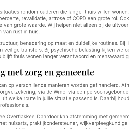
ituaties rondom ouderen die langer thuis willen wonen
eroerte, revalidatie, artrose of COPD een grote rol. Ook 
an grote waarde. Wij helpen niet alleen bij de uitvoer
van rust in huis.
uctuur, benadering op maat en duidelijke routines. Bij 
en veilige transfers. Bij psychische belasting kijken we
 blijft thuis wonen langer verantwoord en menswaardig
g met zorg en gemeente
n op verschillende manieren worden gefinancierd. Afh
zorgverzekering, via de Wmo, via een persoonsgebonden 
uit welke route in jullie situatie passend is. Daarbij h
ofessionals.
 Overflakkee. Daardoor kan afstemming met gemeenteli
met huisarts, praktijkondersteuner, wijkverpleegkundige