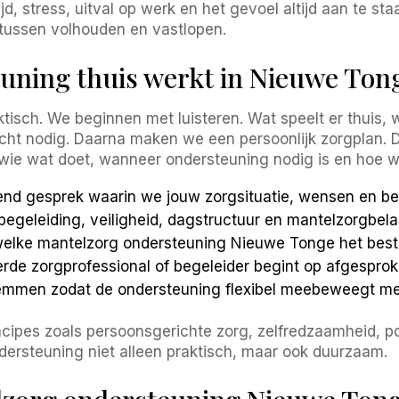
ijd, stress, uitval op werk en het gevoel altijd aan te 
tussen volhouden en vastlopen.
uning thuis werkt in Nieuwe Ton
tisch. We beginnen met luisteren. Wat speelt er thuis, w
ht nodig. Daarna maken we een persoonlijk zorgplan. 
wie wat doet, wanneer ondersteuning nodig is en hoe w
end gesprek waarin we jouw zorgsituatie, wensen en be
geleiding, veiligheid, dagstructuur en mantelzorgbelas
lke mantelzorg ondersteuning Nieuwe Tonge het best 
de zorgprofessional of begeleider begint op afgesproke
emmen zodat de ondersteuning flexibel meebeweegt met j
ncipes zoals persoonsgerichte zorg, zelfredzaamheid, p
ndersteuning niet alleen praktisch, maar ook duurzaam.