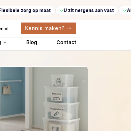
e zorg op maat
U zit nergens aan vast
Altijd ve
Kennis maken?
n.nl
g
Blog
Contact