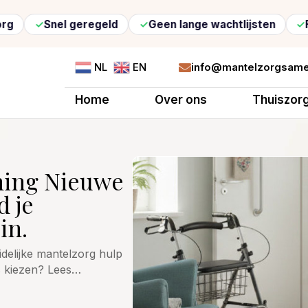
Snel geregeld
Geen lange wachtlijsten
Flexibel
info@mantelzorgsame
NL
EN

Home
Over ons
Thuiszor
ning Nieuwe
d je
in.
idelijke mantelzorg hulp
s kiezen? Lees…