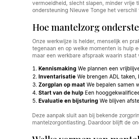
vermoeidheid, slecht slapen, minder vrije t
ondersteuning Nieuwe Tonge het verschil 
Hoe mantelzorg onderste
Onze werkwijze is helder, menselijk en prak
tegenaan en op welke momenten is hulp ec
maar een werkbare afspraak waarin staat 
Kennismaking
We plannen een vrijblijv
Inventarisatie
We brengen ADL taken, be
Zorgplan op maat
We bepalen samen we
Start van de hulp
Een hooggekwalificeer
Evaluatie en bijsturing
We blijven afst
Deze aanpak sluit aan bij bekende zorgpri
mantelzorgontlasting. Daardoor blijft de o