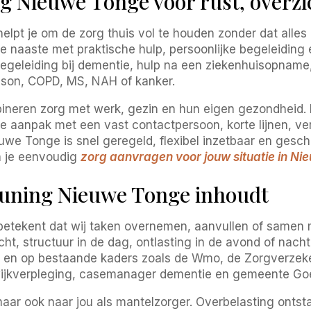
 Nieuwe Tonge voor rust, overzi
pt je om de zorg thuis vol te houden zonder dat alles 
naaste met praktische hulp, persoonlijke begeleiding en 
begeleiding bij dementie, hulp na een ziekenhuisopname,
inson, COPD, MS, NAH of kanker.
eren zorg met werk, gezin en hun eigen gezondheid. Dan
ke aanpak met een vast contactpersoon, korte lijnen, v
 Tonge is snel geregeld, flexibel inzetbaar en geschikt 
n je eenvoudig
zorg aanvragen voor jouw situatie in N
uning Nieuwe Tonge inhoudt
etekent dat wij taken overnemen, aanvullen of samen 
icht, structuur in de dag, ontlasting in de avond of nac
and en op bestaande kaders zoals de Wmo, de Zorgverz
wijkverpleging, casemanager dementie en gemeente Goe
maar ook naar jou als mantelzorger. Overbelasting ontstaa