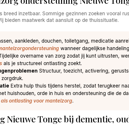
zorg ondersteuning Nieuwe Tonge
 breed inzetbaar. Sommige gezinnen zoeken vooral rus
Wij bieden maatwerk dat aansluit op de thuissituatie.
assen, aankleden, douchen, toiletgang, medicatie aanre
 mantelzorgondersteuning
wanneer dagelijkse handeling
ijdelijke overname van zorg zodat jij kunt uitrusten, w
s
als je structureel ontlasting zoekt.
eugenproblemen
Structuur, toezicht, activering, gerust
 zorgdruk.
atie
Extra hulp thuis tijdens herstel, zodat terugkeer naar
het huishouden, orde in huis en ondersteuning die de dag
 als ontlasting voor mantelzorg
.
g Nieuwe Tonge bij dementie, ou