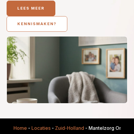
LEES MEER
KENNISMAKEN?
Home
-
Locaties
-
Zuid-Holland
-
Mantelzorg Onders