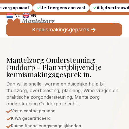
aat
U zit nergens aan vast
Altijd vertrouwde gezichten
NL
EN
Kennismakingsgepsrek
Mantelzorg Ondersteuning
Ouddorp - Plan vrijblijvend je
kennismakingsgesprek in.
Dan wil je snelle, warme en duidelijke hulp bij
thuiszorg, overbelasting, planning, Wmo vragen en
praktische zorgondersteuning. Mantelzorg
ondersteuning Ouddorp die echt…
Vaste contactpersoon

KIWA gecertificeerd

Ruime financieringsmogelijkheden
