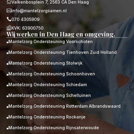

Valkenbosplein 7, 2563 CA Den Haag

info@mantelzorgsamen.nl

070 4305909

KVK: 63900750
Wij werken in Den Haag en omgeving.
Mantelzorg Ondersteuning Voorschoten

Mantelzorg Ondersteuning Tienhoven Zuid Holland

Mantelzorg Ondersteuning Stolwijk

Mantelzorg Ondersteuning Schoonhoven

Mantelzorg Ondersteuning Schiedam

Mantelzorg Ondersteuning Schelluinen

Mantelzorg Ondersteuning Rotterdam Albrandswaard

Mantelzorg Ondersteuning Rockanje

Mantelzorg Ondersteuning Rijnsaterwoude
