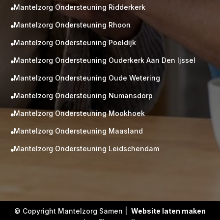
Mantelzorg Ondersteuning Ridderkerk

Mantelzorg Ondersteuning Rhoon

Mantelzorg Ondersteuning Poeldijk

Mantelzorg Ondersteuning Ouderkerk Aan Den Ijssel

Mantelzorg Ondersteuning Oude Wetering

Mantelzorg Ondersteuning Numansdorp

Mantelzorg Ondersteuning Mookhoek

M
Gratis
Mantelzorg Ondersteuning Maasland

kennismaking?
Mantelzorg Ondersteuning Leidschendam

Neem vrijblijvend contact op!
Zorg op maat
Persoonlijke zorgplan
Geen lange wachtlijsten
Altijd vertrouwde gezichten
Hoog gekwalificeerd
© Copyright Mantelzorg Samen |
Website laten maken