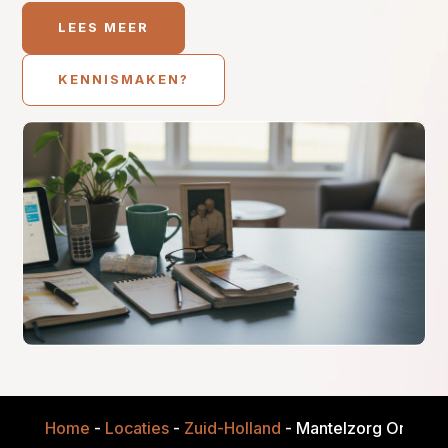
LEES MEER
KENNISMAKEN?
Home
-
Locaties
-
Zuid-Holland
-
Mantelzorg Onderst