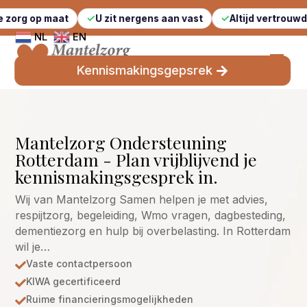
maat
U zit nergens aan vast
Altijd vertrouwde gezichte
NL
EN
Kennismakingsgepsrek
Mantelzorg Ondersteuning
Rotterdam - Plan vrijblijvend je
kennismakingsgesprek in.
Wij van Mantelzorg Samen helpen je met advies,
respijtzorg, begeleiding, Wmo vragen, dagbesteding,
dementiezorg en hulp bij overbelasting. In Rotterdam
wil je…
Vaste contactpersoon

KIWA gecertificeerd

Ruime financieringsmogelijkheden
