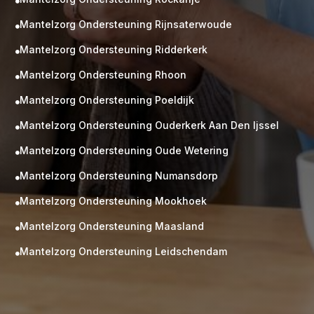

Mantelzorg Ondersteuning Rijnsaterwoude

Mantelzorg Ondersteuning Ridderkerk

Mantelzorg Ondersteuning Rhoon

Mantelzorg Ondersteuning Poeldijk

Mantelzorg Ondersteuning Ouderkerk Aan Den Ijssel

Mantelzorg Ondersteuning Oude Wetering

Mantelzorg Ondersteuning Numansdorp

Mantelzorg Ondersteuning Mookhoek

M
Gratis
Mantelzorg Ondersteuning Maasland

kennismaking?
Mantelzorg Ondersteuning Leidschendam

Neem vrijblijvend contact op!
Zorg op maat
Persoonlijke zorgplan
Geen lange wachtlijsten