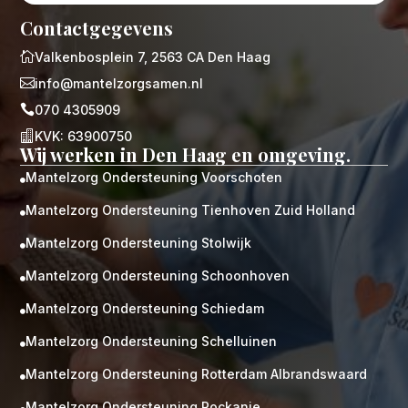
Contactgegevens

Valkenbosplein 7, 2563 CA Den Haag

info@mantelzorgsamen.nl

070 4305909

KVK: 63900750
Wij werken in Den Haag en omgeving.
Mantelzorg Ondersteuning Voorschoten

Mantelzorg Ondersteuning Tienhoven Zuid Holland

Mantelzorg Ondersteuning Stolwijk

Mantelzorg Ondersteuning Schoonhoven

Mantelzorg Ondersteuning Schiedam

Mantelzorg Ondersteuning Schelluinen

Mantelzorg Ondersteuning Rotterdam Albrandswaard

Mantelzorg Ondersteuning Rockanje