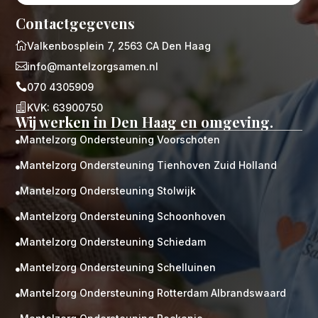
Contactgegevens

Valkenbosplein 7, 2563 CA Den Haag

info@mantelzorgsamen.nl

070 4305909

KVK: 63900750
Wij werken in Den Haag en omgeving.
Mantelzorg Ondersteuning Voorschoten

Mantelzorg Ondersteuning Tienhoven Zuid Holland

Mantelzorg Ondersteuning Stolwijk

Mantelzorg Ondersteuning Schoonhoven

Mantelzorg Ondersteuning Schiedam

Mantelzorg Ondersteuning Schelluinen

Mantelzorg Ondersteuning Rotterdam Albrandswaard
