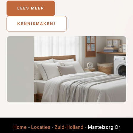
LEES MEER
KENNISMAKEN?
Home
-
Locaties
-
Zuid-Holland
-
Mantelzorg Onderst