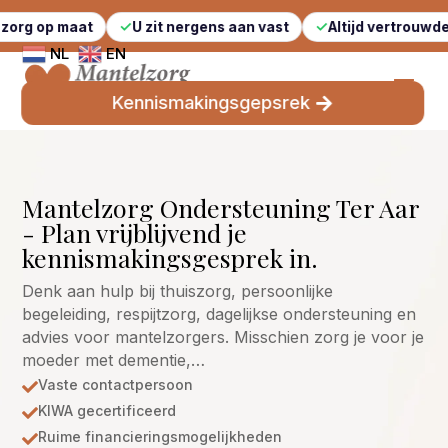
aat
U zit nergens aan vast
Altijd vertrouwde gezichte
NL
EN
Kennismakingsgepsrek
Mantelzorg Ondersteuning Ter Aar
- Plan vrijblijvend je
kennismakingsgesprek in.
Denk aan hulp bij thuiszorg, persoonlijke
begeleiding, respijtzorg, dagelijkse ondersteuning en
advies voor mantelzorgers. Misschien zorg je voor je
moeder met dementie,…
Vaste contactpersoon

KIWA gecertificeerd

Ruime financieringsmogelijkheden
