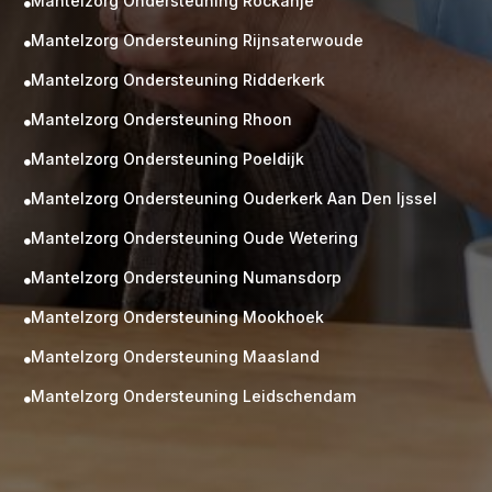
Mantelzorg Ondersteuning Rockanje

Mantelzorg Ondersteuning Rijnsaterwoude

Mantelzorg Ondersteuning Ridderkerk

Mantelzorg Ondersteuning Rhoon

Mantelzorg Ondersteuning Poeldijk

Mantelzorg Ondersteuning Ouderkerk Aan Den Ijssel

Mantelzorg Ondersteuning Oude Wetering

Mantelzorg Ondersteuning Numansdorp

Mantelzorg Ondersteuning Mookhoek

M
Gratis
Mantelzorg Ondersteuning Maasland

kennismaking?
Mantelzorg Ondersteuning Leidschendam

Neem vrijblijvend contact op!
Zorg op maat
Persoonlijke zorgplan
Geen lange wachtlijsten