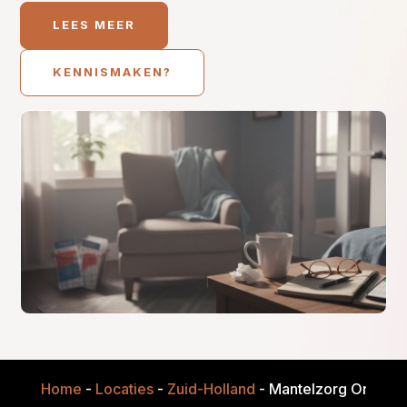
LEES MEER
KENNISMAKEN?
Home
-
Locaties
-
Zuid-Holland
-
Mantelzorg Onderst