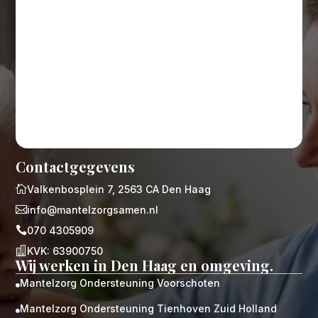
Contactgegevens

Valkenbosplein 7, 2563 CA Den Haag

info@mantelzorgsamen.nl

070 4305909

KVK: 63900750
Wij werken in Den Haag en omgeving.
Mantelzorg Ondersteuning Voorschoten

Mantelzorg Ondersteuning Tienhoven Zuid Holland
