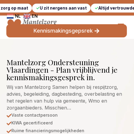
aat
U zit nergens aan vast
Altijd vertrouwde gezichten
NL
EN
Kennismakingsgepsrek
Mantelzorg Ondersteuning
Vlaardingen - Plan vrijblijvend je
kennismakingsgesprek in.
Wij van Mantelzorg Samen helpen bij respijtzorg,
advies, begeleiding, dagbesteding, overbelasting en
het regelen van hulp via gemeente, Wmo en
zorgaanbieders. Misschien…
Vaste contactpersoon

KIWA gecertificeerd

Ruime financieringsmogelijkheden
