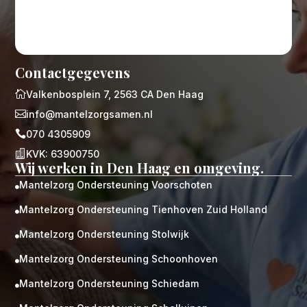
Contactgegevens

Valkenbosplein 7, 2563 CA Den Haag

info@mantelzorgsamen.nl

070 4305909

KVK: 63900750
Wij werken in Den Haag en omgeving.
Mantelzorg Ondersteuning Voorschoten

Mantelzorg Ondersteuning Tienhoven Zuid Holland

Mantelzorg Ondersteuning Stolwijk

Mantelzorg Ondersteuning Schoonhoven

Mantelzorg Ondersteuning Schiedam
