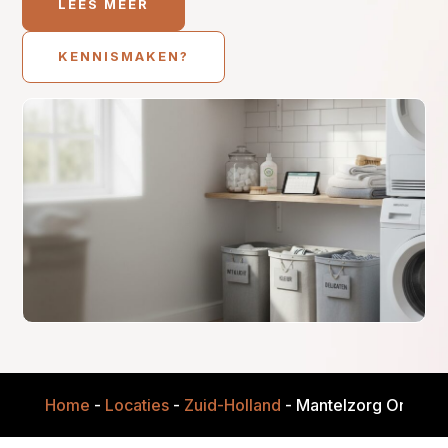
LEES MEER
KENNISMAKEN?
Home
-
Locaties
-
Zuid-Holland
-
Mantelzorg Onderst