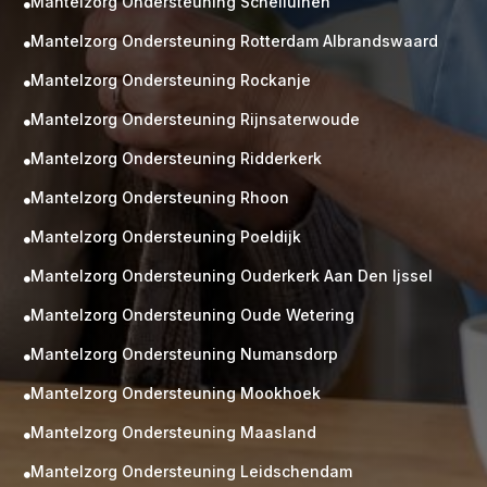
Mantelzorg Ondersteuning Schelluinen

Mantelzorg Ondersteuning Rotterdam Albrandswaard

Mantelzorg Ondersteuning Rockanje

Mantelzorg Ondersteuning Rijnsaterwoude

Mantelzorg Ondersteuning Ridderkerk

Mantelzorg Ondersteuning Rhoon

Mantelzorg Ondersteuning Poeldijk

Mantelzorg Ondersteuning Ouderkerk Aan Den Ijssel

Mantelzorg Ondersteuning Oude Wetering

Mantelzorg Ondersteuning Numansdorp

Mantelzorg Ondersteuning Mookhoek

M
Gratis
Mantelzorg Ondersteuning Maasland

kennismaking?
Mantelzorg Ondersteuning Leidschendam

Neem vrijblijvend contact op!