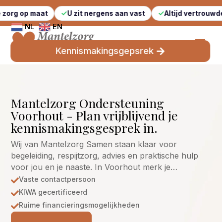
maat
U zit nergens aan vast
Altijd vertrouwde gezichte
NL
EN
Kennismakingsgepsrek
Mantelzorg Ondersteuning
Voorhout - Plan vrijblijvend je
kennismakingsgesprek in.
Wij van Mantelzorg Samen staan klaar voor
begeleiding, respijtzorg, advies en praktische hulp
voor jou en je naaste. In Voorhout merk je…
Vaste contactpersoon

KIWA gecertificeerd

Ruime financieringsmogelijkheden
