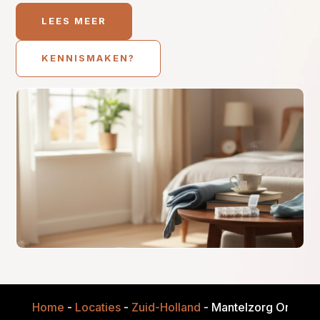
LEES MEER
KENNISMAKEN?
Home
-
Locaties
-
Zuid-Holland
-
Mantelzorg Onderst