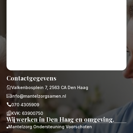
Contactgegevens

Valkenbosplein 7, 2563 CA Den Haag

info@mantelzorgsamen.nl

070 4305909

KVK: 63900750
Wij werken in Den Haag en omgeving.
Mantelzorg Ondersteuning Voorschoten
