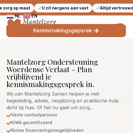
aat
U zit nergens aan vast
Altijd vertrouwde gezichte
NL
EN
Kennismakingsgepsrek
Mantelzorg Ondersteuning
Woerdense Verlaat - Plan
vrijblijvend je
kennismakingsgesprek in.
Wij van Mantelzorg Samen helpen je met
begeleiding, advies, respijtzorg en praktische hulp
dicht bij huis. Of het nu gaat om zorg…
Vaste contactpersoon

KIWA gecertificeerd

Ruime financieringsmogelijkheden
