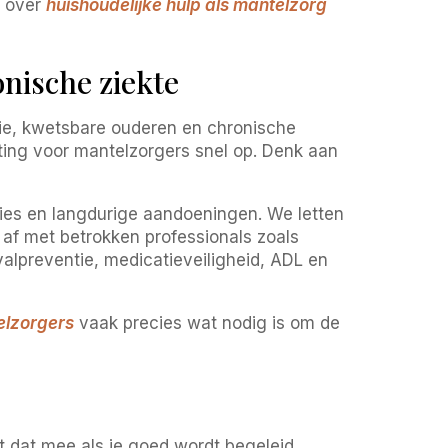
k over
huishoudelijke hulp als mantelzorg
nische ziekte
ie, kwetsbare ouderen en chronische
ting voor mantelzorgers snel op. Denk aan
aties en langdurige aandoeningen. We letten
 af met betrokken professionals zoals
valpreventie, medicatieveiligheid, ADL en
elzorgers
vaak precies wat nodig is om de
t dat mee als je goed wordt begeleid.