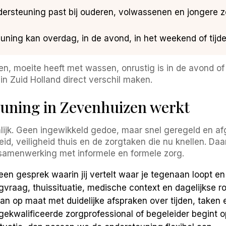
ersteuning past bij ouderen, volwassenen en jongere z
ning kan overdag, in de avond, in het weekend of tijdelij
en, moeite heeft met wassen, onrustig is in de avond of 
n Zuid Holland direct verschil maken.
uning in Zevenhuizen werkt
lijk. Geen ingewikkeld gedoe, maar snel geregeld en afge
id, veiligheid thuis en de zorgtaken die nu knellen. Da
n samenwerking met informele en formele zorg.
een gesprek waarin jij vertelt waar je tegenaan loopt e
raag, thuissituatie, medische context en dagelijkse rou
 op maat met duidelijke afspraken over tijden, taken 
ekwalificeerde zorgprofessional of begeleider begint