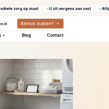
 zorg op maat
U zit nergens aan vast
Altijd ver
Kennis maken?
n.nl
g
Blog
Contact