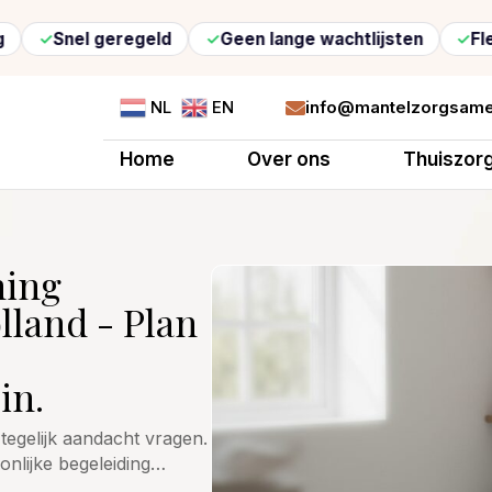
nel geregeld
Geen lange wachtlijsten
Flexibele
info@mantelzorgsame
NL
EN

Home
Over ons
Thuiszor
ning
lland - Plan
in.
tegelijk aandacht vragen.
oonlijke begeleiding…