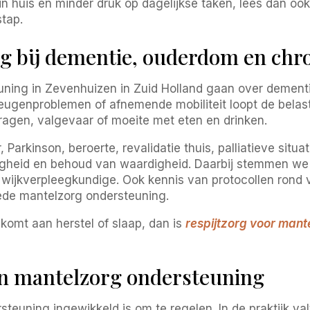
in huis en minder druk op dagelijkse taken, lees dan oo
stap.
 bij dementie, ouderdom en chro
ning in Zevenhuizen in Zuid Holland gaan over dement
eheugenproblemen of afnemende mobiliteit loopt de belas
vragen, valgevaar of moeite met eten en drinken.
Parkinson, beroerte, revalidatie thuis, palliatieve situ
iligheid en behoud van waardigheid. Daarbij stemmen we
f wijkverpleegkundige. Ook kennis van protocollen rond 
oede mantelzorg ondersteuning.
ekomt aan herstel of slaap, dan is
respijtzorg voor mant
an mantelzorg ondersteuning
euning ingewikkeld is om te regelen. In de praktijk val