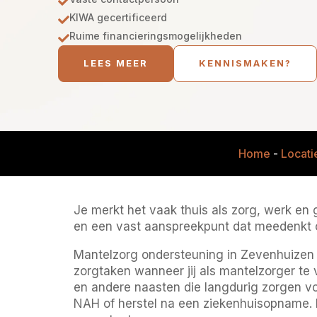

KIWA gecertificeerd

Ruime financieringsmogelijkheden

LEES MEER
KENNISMAKEN?
Home
-
Locati
Je merkt het vaak thuis als zorg, werk en g
en een vast aanspreekpunt dat meedenkt o
Mantelzorg ondersteuning in Zevenhuizen i
zorgtaken wanneer jij als mantelzorger te
en andere naasten die langdurig zorgen v
NAH of herstel na een ziekenhuisopname. M