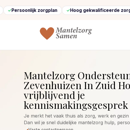
rsoonlijk zorgplan
Hoog gekwalificeerde zorg
S
Mantelzorg Ondersteu
Zevenhuizen In Zuid Ho
vrijblijvend je
kennismakingsgesprek 
Je merkt het vaak thuis als zorg, werk en gezin 
Dan wil je snel duidelijke mantelzorg hulp, pers
Vaste contactpersoon