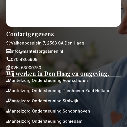
Contactgegevens

Valkenbosplein 7, 2563 CA Den Haag

info@mantelzorgsamen.nl

070 4305909

KVK: 63900750
Wij werken in Den Haag en omgeving.
Mantelzorg Ondersteuning Voorschoten

Mantelzorg Ondersteuning Tienhoven Zuid Holland

Mantelzorg Ondersteuning Stolwijk

Mantelzorg Ondersteuning Schoonhoven

Mantelzorg Ondersteuning Schiedam
