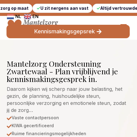
aat
U zit nergens aan vast
Altijd vertrouwde gezichten
NL
EN
Kennismakingsgepsrek
Mantelzorg Ondersteuning
Zwartewaal - Plan vrijblijvend je
kennismakingsgesprek in.
Daarom kijken wij scherp naar jouw belasting, het
gezin, de planning, huishoudelijke steun,
persoonlijke verzorging en emotionele steun, zodat
jij de zorg…
Vaste contactpersoon

KIWA gecertificeerd

Ruime financieringsmogelijkheden
