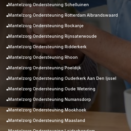
Mantelzorg Ondersteuning Schelluinen

Mantelzorg Ondersteuning Rotterdam Albrandswaard

Mantelzorg Ondersteuning Rockanje

Mantelzorg Ondersteuning Rijnsaterwoude

Mantelzorg Ondersteuning Ridderkerk

Mantelzorg Ondersteuning Rhoon

Mantelzorg Ondersteuning Poeldijk

Mantelzorg Ondersteuning Ouderkerk Aan Den Ijssel

Mantelzorg Ondersteuning Oude Wetering

Mantelzorg Ondersteuning Numansdorp

Mantelzorg Ondersteuning Mookhoek

M
Gratis
Mantelzorg Ondersteuning Maasland

kennismaking?
Mantelzorg Ondersteuning Leidschendam