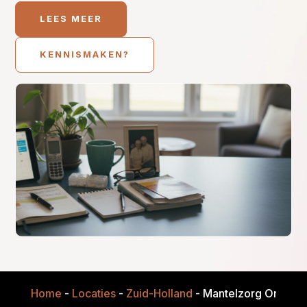
LEES MEER
KENNISMAKEN?
Home
-
Locaties
-
Zuid-Holland
-
Mantelzorg Onderst