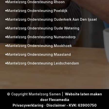
Mantelzorg Ondersteuning Rhoon

Mantelzorg Ondersteuning Poeldijk

Mantelzorg Ondersteuning Ouderkerk Aan Den Ijssel

Mantelzorg Ondersteuning Oude Wetering

Mantelzorg Ondersteuning Numansdorp

Mantelzorg Ondersteuning Mookhoek

M
Gratis
Mantelzorg Ondersteuning Maasland

kennismaking?
Mantelzorg Ondersteuning Leidschendam

Neem vrijblijvend contact op!
Zorg op maat
Persoonlijke zorgplan
Geen lange wachtlijsten
Altijd vertrouwde gezichten
Hoog gekwalificeerd
© Copyright Mantelzorg Samen |
Website laten maken
door Flexamedia
Kennismakingsgesprek
Privacyverklaring
-
Disclaimer - KVK: 63900750
Contact opnemen