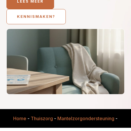
LEES MEER
KENNISMAKEN?
Home
-
Thuiszorg
-
Mantelzorgondersteuning
-
Grati