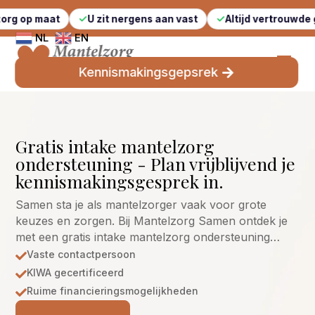
at
U zit nergens aan vast
Altijd vertrouwde gezichten
NL
EN
Kennismakingsgepsrek
Gratis intake mantelzorg
ondersteuning - Plan vrijblijvend je
kennismakingsgesprek in.
Samen sta je als mantelzorger vaak voor grote
keuzes en zorgen. Bij Mantelzorg Samen ontdek je
met een gratis intake mantelzorg ondersteuning…
Vaste contactpersoon

KIWA gecertificeerd

Ruime financieringsmogelijkheden
