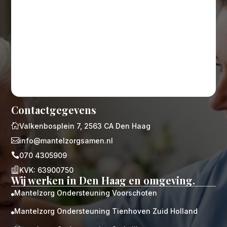
Contactgegevens

Valkenbosplein 7, 2563 CA Den Haag

info@mantelzorgsamen.nl

070 4305909

KVK: 63900750
Wij werken in Den Haag en omgeving.
Mantelzorg Ondersteuning Voorschoten

Mantelzorg Ondersteuning Tienhoven Zuid Holland
