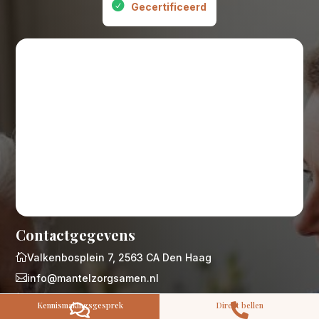
Gecertificeerd
M
Gratis
kennismaking?
Neem vrijblijvend contact op!
Zorg op maat
Persoonlijke zorgplan
Geen lange wachtlijsten
Altijd vertrouwde gezichten
Hoog gekwalificeerd
Contactgegevens
Kennismakingsgesprek

Valkenbosplein 7, 2563 CA Den Haag
Contact opnemen

info@mantelzorgsamen.nl

070 4305909
Kennismakingsgesprek
Direct bellen


