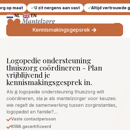
t
U zit nergens aan vast
Altijd vertrouwde gezichten
NL
EN
Kennismakingsgepsrek
Logopedie ondersteuning
thuiszorg coördineren - Plan
vrijblijvend je
kennismakingsgesprek in.
Als jij logopedie ondersteuning thuiszorg wilt
coördineren, sta je als mantelzorger voor keuzes:
wie regelt de samenwerking tussen zorginstanties,
logopedist en familie?…
Vaste contactpersoon

KIWA gecertificeerd
