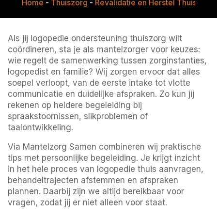
Home
-
Thuiszorg
-
Revalidatie en Herstel Thuis
-
Log
Als jij logopedie ondersteuning thuiszorg wilt
coördineren, sta je als mantelzorger voor keuzes:
wie regelt de samenwerking tussen zorginstanties,
logopedist en familie? Wij zorgen ervoor dat alles
soepel verloopt, van de eerste intake tot vlotte
communicatie en duidelijke afspraken. Zo kun jij
rekenen op heldere begeleiding bij
spraakstoornissen, slikproblemen of
taalontwikkeling.
Via Mantelzorg Samen combineren wij praktische
tips met persoonlijke begeleiding. Je krijgt inzicht
in het hele proces van logopedie thuis aanvragen,
behandeltrajecten afstemmen en afspraken
plannen. Daarbij zijn we altijd bereikbaar voor
vragen, zodat jij er niet alleen voor staat.