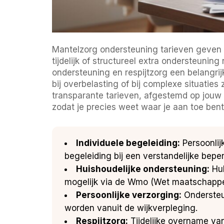
Mantelzorg ondersteuning tarieven geven in
tijdelijk of structureel extra ondersteunin
ondersteuning en respijtzorg een belangrij
bij overbelasting of bij complexe situati
transparante tarieven, afgestemd op jouw s
zodat je precies weet waar je aan toe bent
Individuele begeleiding:
Persoonlij
begeleiding bij een verstandelijke bepe
Huishoudelijke ondersteuning:
Hul
mogelijk via de Wmo (Wet maatschappe
Persoonlijke verzorging:
Ondersteu
worden vanuit de wijkverpleging.
Respijtzorg:
Tijdelijke overname va