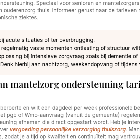
 ondersteuning. Speciaal voor senioren en mantelzorge
 ouderenzorg thuis. Informeer gerust naar de tarieven r
onische ziektes.
ij acute situaties of ter overbrugging.
 regelmatig vaste momenten ontlasting of structuur wilt
plossing bij intensieve zorgvraag zoals bij dementie of r
Denk hierbij aan nachtzorg, weekendopvang of tijdens 
an mantelzorg ondersteuning tar
beroerte en wilt een dagdeel per week professionele bege
 met pgb of Wmo-aanvraag (vanuit de gemeente) regelen 
steuning afnemen die direct opgestart wordt. Heb je inte
over
vergoeding persoonlijke verzorging thuiszorg
. Man
 zodat je altijd op kwaliteit en continuïteit mag vertro