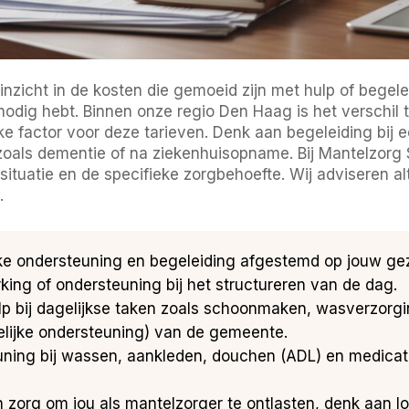
zicht in de kosten die gemoeid zijn met hulp of begele
g nodig hebt. Binnen onze regio Den Haag is het verschil
ke factor voor deze tarieven. Denk aan begeleiding bij e
es zoals dementie of na ziekenhuisopname. Bij Mantelzor
ituatie en de specifieke zorgbehoefte. Wij adviseren a
.
ke ondersteuning en begeleiding afgestemd op jouw gez
rking of ondersteuning bij het structureren van de dag.
p bij dagelijkse taken zoals schoonmaken, wasverzorgi
lijke ondersteuning) van de gemeente.
ning bij wassen, aankleden, douchen (ADL) en medicati
n zorg om jou als mantelzorger te ontlasten, denk aan 