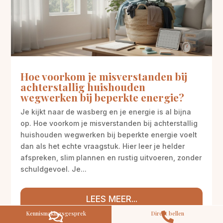
Hoe voorkom je misverstanden bij
M
Gratis
achterstallig huishouden
kennismaking?
wegwerken bij beperkte energie?
Neem vrijblijvend contact op!
Je kijkt naar de wasberg en je energie is al bijna
Zorg op maat
op. Hoe voorkom je misverstanden bij achterstallig
Persoonlijke zorgplan
huishouden wegwerken bij beperkte energie voelt
Geen lange wachtlijsten
dan als het echte vraagstuk. Hier leer je helder
Altijd vertrouwde gezichten
afspreken, slim plannen en rustig uitvoeren, zonder
Hoog gekwalificeerd
schuldgevoel. Je...
Kennismakingsgesprek
Contact opnemen
LEES MEER...
Kennismakingsgesprek
Direct bellen

