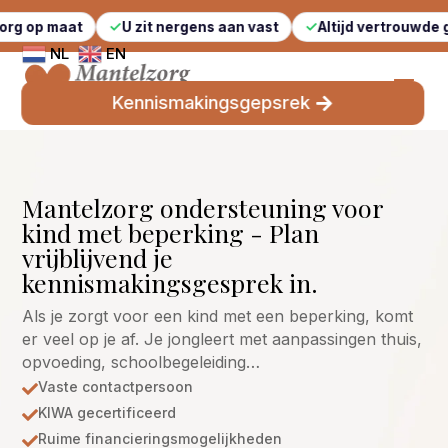
at
U zit nergens aan vast
Altijd vertrouwde gezichten
NL
EN
Kennismakingsgepsrek
Mantelzorg ondersteuning voor
kind met beperking - Plan
vrijblijvend je
kennismakingsgesprek in.
Als je zorgt voor een kind met een beperking, komt
er veel op je af. Je jongleert met aanpassingen thuis,
opvoeding, schoolbegeleiding…
Vaste contactpersoon

KIWA gecertificeerd

Ruime financieringsmogelijkheden
