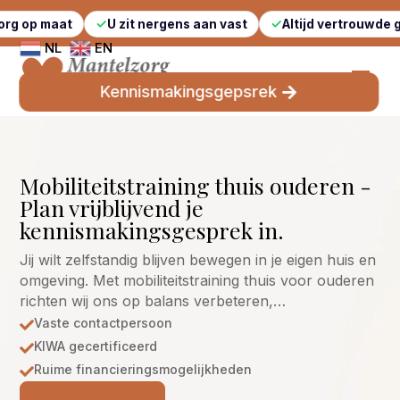
U zit nergens aan vast
Altijd vertrouwde gezichten
NL
EN
Kennismakingsgepsrek
Mobiliteitstraining thuis ouderen -
Plan vrijblijvend je
kennismakingsgesprek in.
Jij wilt zelfstandig blijven bewegen in je eigen huis en
omgeving. Met mobiliteitstraining thuis voor ouderen
richten wij ons op balans verbeteren,…
Vaste contactpersoon

KIWA gecertificeerd

Ruime financieringsmogelijkheden
