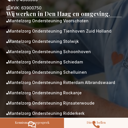

KVK: 63900750
Wij werken in Den Haag en omgeving.
Mantelzorg Ondersteuning Voorschoten

Mantelzorg Ondersteuning Tienhoven Zuid Holland

Mantelzorg Ondersteuning Stolwijk

M
Gratis
Mantelzorg Ondersteuning Schoonhoven
kennismaking?

Neem vrijblijvend contact op!
Mantelzorg Ondersteuning Schiedam

Zorg op maat
Mantelzorg Ondersteuning Schelluinen
Persoonlijke zorgplan

Geen lange wachtlijsten
Mantelzorg Ondersteuning Rotterdam Albrandswaard

Altijd vertrouwde gezichten
Hoog gekwalificeerd
Mantelzorg Ondersteuning Rockanje

Kennismakingsgesprek
Mantelzorg Ondersteuning Rijnsaterwoude

Contact opnemen
Mantelzorg Ondersteuning Ridderkerk

Kennismakingsgesprek
Direct bellen


Mantelzorg Ondersteuning Rhoon
