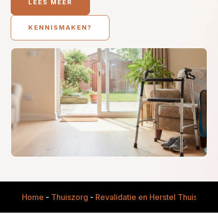
LEES MEER
KENNISMAKEN?
Home
-
Thuiszorg
-
Revalidatie en Herstel Thuis
-
Mob