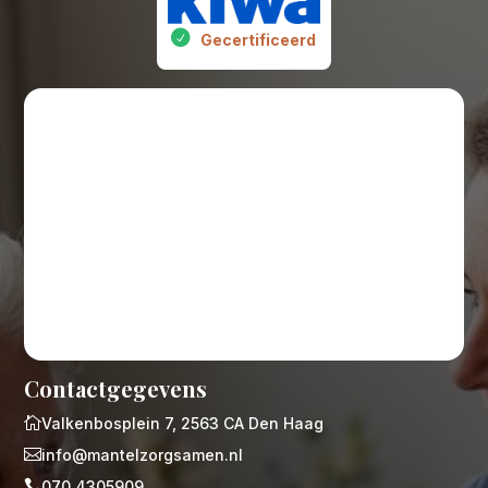
Gecertificeerd
Contactgegevens

Valkenbosplein 7, 2563 CA Den Haag

info@mantelzorgsamen.nl

070 4305909