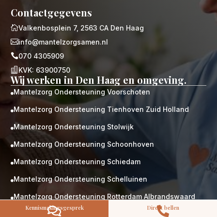
Contactgegevens

Valkenbosplein 7, 2563 CA Den Haag

info@mantelzorgsamen.nl

070 4305909

KVK: 63900750
M
Gratis
Wij werken in Den Haag en omgeving.
kennismaking?
Mantelzorg Ondersteuning Voorschoten

Neem vrijblijvend contact op!
Mantelzorg Ondersteuning Tienhoven Zuid Holland

Zorg op maat
Persoonlijke zorgplan
Mantelzorg Ondersteuning Stolwijk

Geen lange wachtlijsten
Altijd vertrouwde gezichten
Mantelzorg Ondersteuning Schoonhoven

Hoog gekwalificeerd
Mantelzorg Ondersteuning Schiedam

Kennismakingsgesprek
Mantelzorg Ondersteuning Schelluinen

Contact opnemen
Mantelzorg Ondersteuning Rotterdam Albrandswaard

Kennismakingsgesprek
Direct bellen


Mantelzorg Ondersteuning Rockanje
