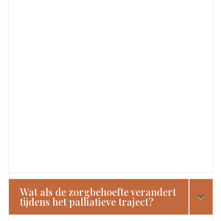
Wat als de zorgbehoefte verandert
tijdens het palliatieve traject?