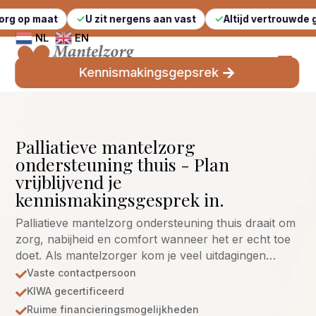
t
U zit nergens aan vast
Altijd vertrouwde gezichten
NL
EN
Kennismakingsgepsrek
Palliatieve mantelzorg
ondersteuning thuis - Plan
vrijblijvend je
kennismakingsgesprek in.
Palliatieve mantelzorg ondersteuning thuis draait om
zorg, nabijheid en comfort wanneer het er echt toe
doet. Als mantelzorger kom je veel uitdagingen…
Vaste contactpersoon

KIWA gecertificeerd

Ruime financieringsmogelijkheden
