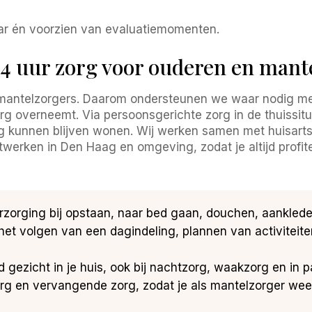
baar én voorzien van evaluatiemomenten.
24 uur zorg voor ouderen en mant
 mantelzorgers. Daarom ondersteunen we waar nodig met 
rg overneemt. Via persoonsgerichte zorg in de thuissitu
ng kunnen blijven wonen. Wij werken samen met huisar
twerken in Den Haag en omgeving, zodat je altijd profit
verzorging bij opstaan, naar bed gaan, douchen, aankle
j het volgen van een dagindeling, plannen van activite
d gezicht in je huis, ook bij nachtzorg, waakzorg en in pa
org en vervangende zorg, zodat je als mantelzorger weer