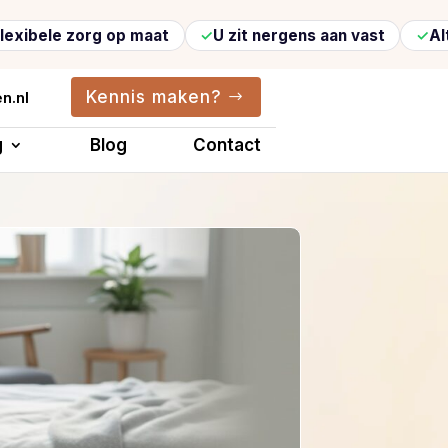
org op maat
U zit nergens aan vast
Altijd vertr
Kennis maken?
n.nl
g
Blog
Contact