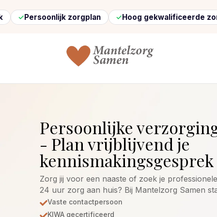
oonlijk zorgplan
Hoog gekwalificeerde zorg
Sn
Persoonlijke verzorging
- Plan vrijblijvend je
kennismakingsgesprek 
Zorg jij voor een naaste of zoek je professionel
24 uur zorg aan huis? Bij Mantelzorg Samen s
Vaste contactpersoon

KIWA gecertificeerd
