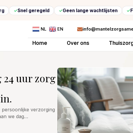
el geregeld
Geen lange wachtlijsten
Flexibele z
info@mantelzorgsame
NL
EN

Home
Over ons
Thuiszor
 24 uur zorg
in.
e persoonlijke verzorging
taan we dag…